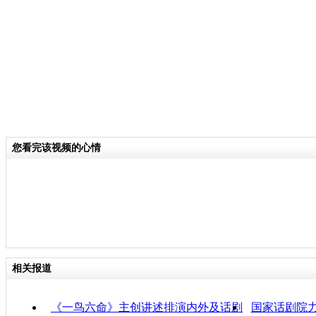
同，《建筑大师》没有华丽的舞美和动
只摆着一张红色沙发和一张玻璃小桌。
主人公索尔尼斯,大部分时间就坐在那
止，特别是演出前段整体感觉沉闷，演
众中途离场。【同期】观众
主要是没看懂 没看懂 我不知道里
您看完该视频的心情
关键词：
分类名称：
CNSTV
相关报道
责任
《一鸟六命》主创讲述排演内外及话剧
国家话剧院力