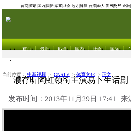
首页
|
滚动
|
国内
|
国际
|
军事
|
社会
|
地方
|
港澳
|
台湾
|
华人
|
侨网
|
财经
|
金融
|
首页
最新
热点
国内
社会
国际
东北亚电视网
当前位置：
中新视频
>
CNSTV
>
体育文化
>
正文
濮存昕陶虹领衔主演易卜生话剧
发布时间：2013年11月29日 17:41
来