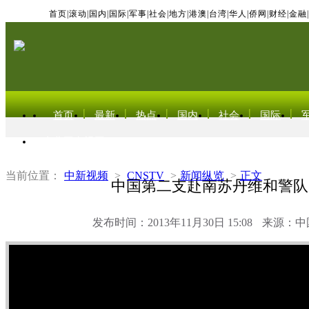
首页
|
滚动
|
国内
|
国际
|
军事
|
社会
|
地方
|
港澳
|
台湾
|
华人
|
侨网
|
财经
|
金融
|
首页
最新
热点
国内
社会
国际
东北亚电视网
当前位置：
中新视频
>
CNSTV
>
新闻纵览
>
正文
中国第二支赴南苏丹维和警队
发布时间：2013年11月30日 15:08
来源：中