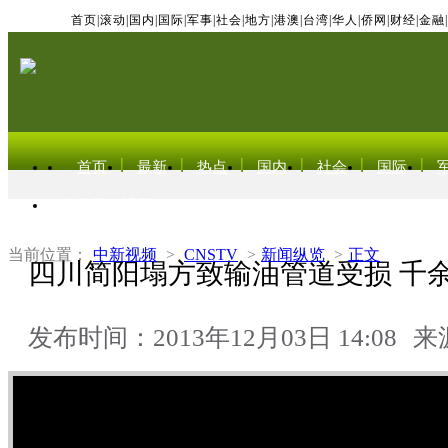
首页
|
滚动
|
国内
|
国际
|
军事
|
社会
|
地方
|
港澳
|
台湾
|
华人
|
侨网
|
财经
|
金融
|
首页
最新
热点
国内
社会
国际
东北亚电视网
当前位置：
中新视频
>
CNSTV
>
新闻纵览
>
正文
四川简阳塌方致输油管道受损 千
发布时间：2013年12月03日 14:08
来