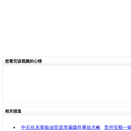
称塌方点附近有输油输气管道，输油管
损，周围千余名商户和居民紧急疏散。
关键词：
分类名称：
CNSTV
您看完该视频的心情
责任
相关报道
中石化东黄输油管道泄漏爆炸事故共致
贵州安顺一输