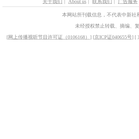
关于我们
|
About us
|
联系我们
|
广告服务
本网站所刊载信息，不代表中新社
未经授权禁止转载、摘编、
[
网上传播视听节目许可证（0106168）
] [
京ICP证040655号
] 