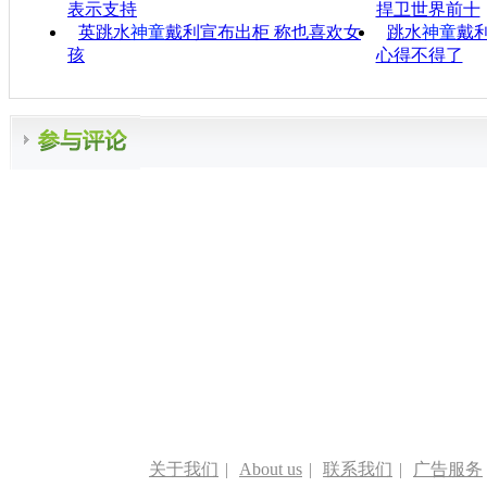
表示支持
捍卫世界前十
英跳水
神童
戴利宣布出柜 称也喜欢女
跳水
神童
戴
孩
心得不得了
关于我们
|
About us
|
联系我们
|
广告服务