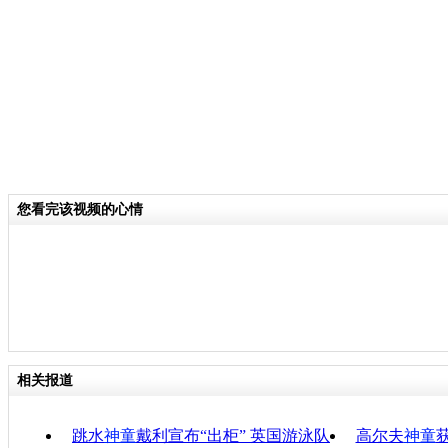
个文学平台，为同龄的学生们提供一个
台。
关键词：
分类名称：
CNSTV
您看完该视频的心情
责任
相关报道
跳水
神童
戴利宣布“出柜” 英国游泳队
高尔夫
神童