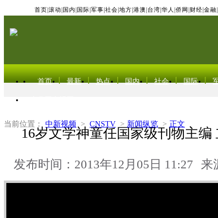
首页
|
滚动
|
国内
|
国际
|
军事
|
社会
|
地方
|
港澳
|
台湾
|
华人
|
侨网
|
财经
|
金融
|
首页
最新
热点
国内
社会
国际
东北亚电视网
当前位置：
中新视频
>
CNSTV
>
新闻纵览
>
正文
16岁文学神童任国家级刊物主编 
发布时间：2013年12月05日 11:27
来