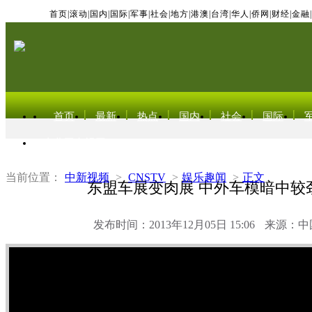
首页
|
滚动
|
国内
|
国际
|
军事
|
社会
|
地方
|
港澳
|
台湾
|
华人
|
侨网
|
财经
|
金融
|
首页
最新
热点
国内
社会
国际
东北亚电视网
当前位置：
中新视频
>
CNSTV
>
娱乐趣闻
>
正文
东盟车展变肉展 中外车模暗中较劲
发布时间：2013年12月05日 15:06
来源：中