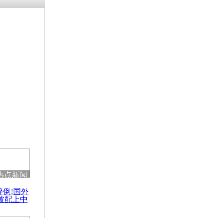
残疾男子因
砸银行
千年传统习
众为娥皇女
行被查情绪
回答崩溃原
热点新闻
乡上万人欢
醉倒!国外
节
被配上中
国民乐