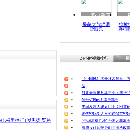
清明祭英烈
魂
热点新闻
呆萌大熊猫滑
狗教
雪取乐
胖猫
重庆摔婴女
积极卖房找
看医
24小时视频排行
一周
【中国风】德云社孟鹤堂：万
深
河北无腿老兵马三小：爬行19
信号灯Plus！浑身都亮
美国发言人即兴用中文回答
现代密码学之父如何保存密
电梯里摔打1岁男婴 疑将
“中华赏樱胜地”无锡太湖鼋
清华设计师投身胡同厕所改造