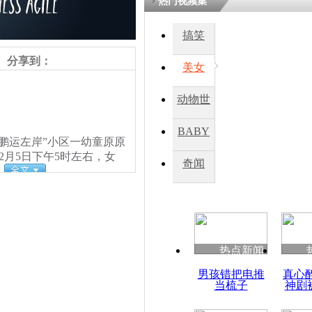
热门视频集
搞笑
四川一精神
病发持大锤
分享到：
美女
动物世
探访传承四
俗：近万民
界
BABY
英省亲送行
鹏运左岸”小区一幼童原原
2月5日下午5时左右，女
秀
奇闻
。
小伙骑车逆
崩溃 网上
因
热点新闻
四川兴文苗
男孩错把电推
真心
度苗族花山
当梳子
神剧
责任编辑：【
钟元霞
】