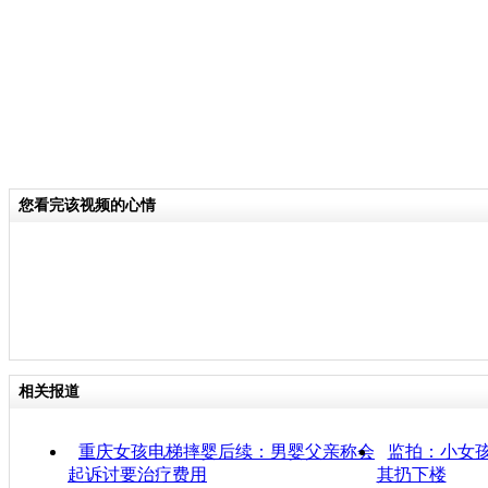
您看完该视频的心情
相关报道
重庆女孩电梯摔婴后续：男婴父亲称会
监拍：小女孩
起诉讨要治疗费用
其扔下楼