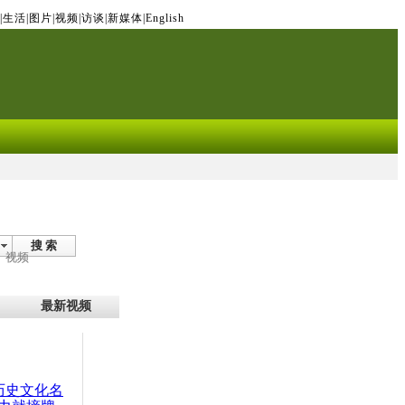
|
生活
|
图片
|
视频
|
访谈
|
新媒体
|
English
搜 索
视频
最新视频
：历史文化名