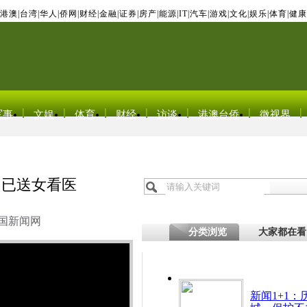
港澳
|
台湾
|
华人
|
侨网
|
财经
|
金融
|
证券
|
房产
|
能源
|
IT
|
汽车
|
游戏
|
文化
|
娱乐
|
体育
|
健康
军事
文娱
体育
财经
访谈
港澳台侨
微视界
 已送女看医
国新闻网
分类浏览
大家都在看
新闻1+1