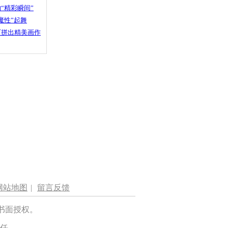
“精彩瞬间”
魔性”起舞
石拼出精美画作
网站地图
|
留言反馈
书面授权。
任。