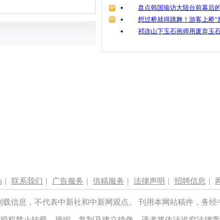
盘点韩国瑜访大陆台前幕后的
想过桥就得跳舞！游客上桥“
祁连山下玉石画师用废弃玉
s
|
联系我们
|
广告服务
|
供稿服务
|
法律声明
|
招聘信息
|
刊载信息，不代表中新社和中新网观点。 刊用本网站稿件，务经
授权禁止转载、摘编、复制及建立镜像，违者将依法追究法律责