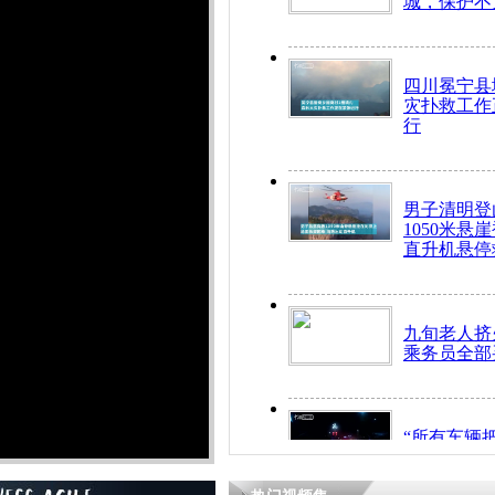
城，保护不
四川冕宁县
灾扑救工作
行
男子清明登
1050米悬
直升机悬停
九旬老人挤
乘务员全部
“所有车辆
开！”儿童
警急速救助