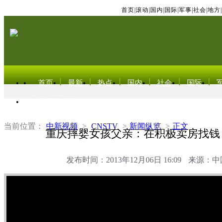
首页
|
滚动
|
国内
|
国际
|
军事
|
社会
|
地方
|
首页
最新
热点
国内
社会
国际
东北亚电视网
当前位置：
中新视频
>
CNSTV
>
新闻纵览
>
正文
重庆摔婴女孩父亲：在积极卖房找钱
发布时间：2013年12月06日 16:09
来源：中