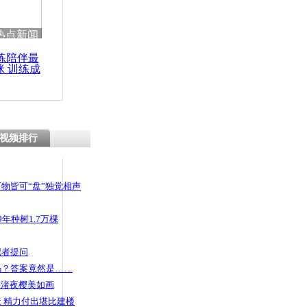
 哀思悼忠
热点新闻
练陪伴最
咪 训练成
功瘦身
孩父亲：在
钱 已送女
视频排行
物皆可“盘”独觉相声
年种树1.7万棵
记者提问
码？答案竟然是……
头渚夜樱美如画
 精力付出堪比建楼