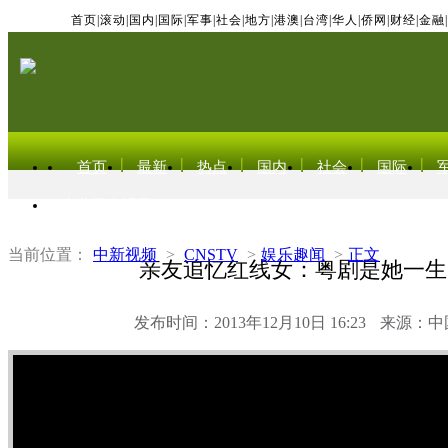
首页
|
滚动
|
国内
|
国际
|
军事
|
社会
|
地方
|
港澳
|
台湾
|
华人
|
侨网
|
财经
|
金融
|
首页
最新
热点
国内
社会
国际
东北亚电视网
当前位置：
中新视频
>
CNSTV
>
娱乐趣闻
>
正文
亲友追忆红线女：粤剧是她一生
发布时间：2013年12月10日 16:23
来源：中