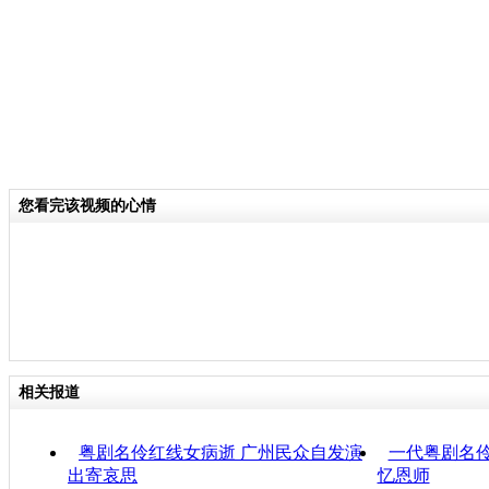
您看完该视频的心情
相关报道
粤剧名伶红线女病逝 广州民众自发演
一代粤剧名伶
出寄哀思
忆恩师