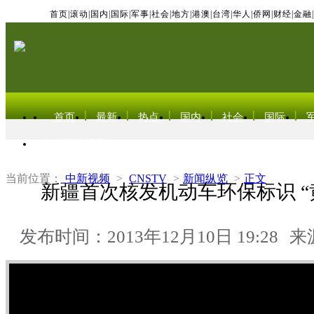
首页
|
滚动
|
国内
|
国际
|
军事
|
社会
|
地方
|
港澳
|
台湾
|
华人
|
侨网
|
财经
|
金融
|
首页
最新
热点
国内
社会
国际
东北亚电视网
当前位置：
中新视频
>
CNSTV
>
新闻纵览
>
正文
新疆首次核发机动车环保标识 “
发布时间：2013年12月10日 19:28
来