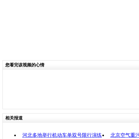
中的氮氧化物经过二次转换成为细颗粒
辆黄标车的氮氧化物排放量是达标车辆
关键词：
分类名称：
CNSTV
您看完该视频的心情
责任
相关报道
河北多地举行机动车单双号限行演练
北京空气重