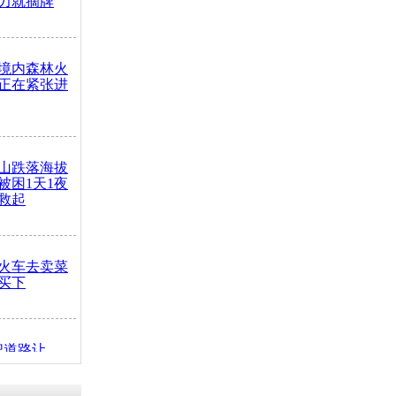
力就摘牌
境内森林火
正在紧张进
山跌落海拔
崖被困1天1夜
救起
火车去卖菜
买下
把道路让
突发疾病交