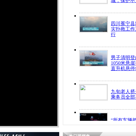
城，保护不
四川冕宁县
灾扑救工作
行
男子清明登
1050米悬
直升机悬停
九旬老人挤
乘务员全部
“所有车辆
开！”儿童
警急速救助