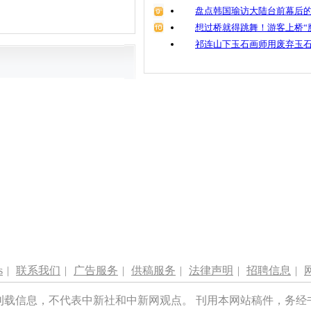
盘点韩国瑜访大陆台前幕后的
想过桥就得跳舞！游客上桥“
祁连山下玉石画师用废弃玉
s
|
联系我们
|
广告服务
|
供稿服务
|
法律声明
|
招聘信息
|
刊载信息，不代表中新社和中新网观点。 刊用本网站稿件，务经