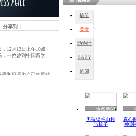
热门视频集
搞笑
四川一精神
病发持大锤
分享到：
美女
动物世
探访传承四
，12月13日上午10点
俗：近万民
界
场，一位曾到中国留学、
BABY
英省亲送行
秀
奇闻
语和日语为自己的同伴
小伙骑车逆
日历史。这段沉重且残忍
崩溃 网上
因
热点新闻
四川兴文苗
男孩错把电推
真心
度苗族花山
当梳子
神剧