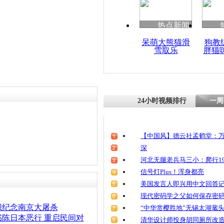
责任编辑：【
刘笑瑜
】
清明祭英烈
魂
热点新闻
呆萌大熊猫滑
狗教
雪取乐
胖猫
日本铁路员
念：反对安
不悔改思想
24小时视频排行
一周
【中国风】德云社孟鹤堂：万
深
河北无腿老兵马三小：爬行19
信号灯Plus！浑身都亮
美国发言人即兴用中文回答
现代密码学之父如何保存密
织纪念南京大屠杀
“中华赏樱胜地”无锡太湖鼋
陈日本恶行 重启民间对
清华设计师投身胡同厕所改造