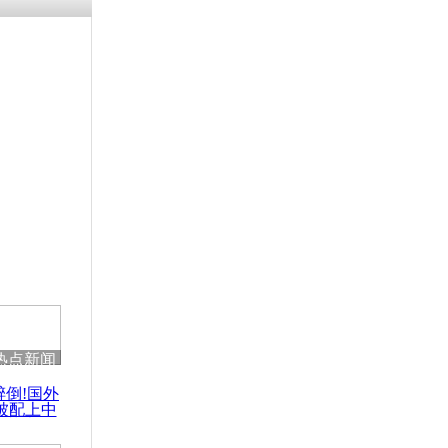
残疾男子因
砸银行
千年传统习
众为娥皇女
行被查情绪
回答崩溃原
热点新闻
乡上万人欢
醉倒!国外
节
被配上中
国民乐