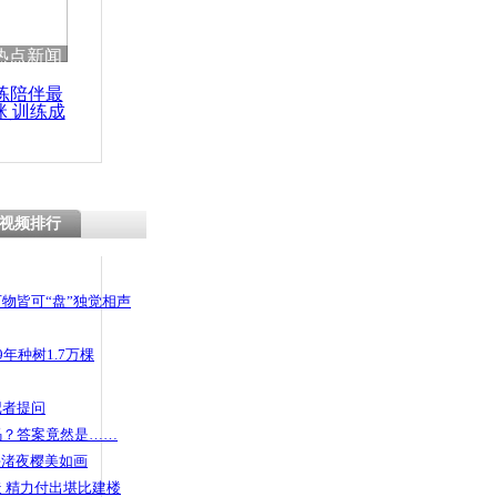
 哀思悼忠
热点新闻
练陪伴最
咪 训练成
功瘦身
工南京悼
倍右派政府
视频排行
物皆可“盘”独觉相声
年种树1.7万棵
记者提问
码？答案竟然是……
头渚夜樱美如画
 精力付出堪比建楼