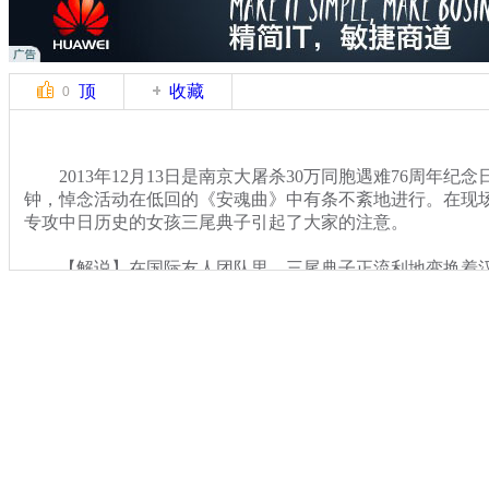
顶
收藏
0
2013年12月13日是南京大屠杀30万同胞遇难76周年纪念日
钟，悼念活动在低回的《安魂曲》中有条不紊地进行。在现
专攻中日历史的女孩三尾典子引起了大家的注意。
【解说】在国际友人团队里，三尾典子正流利地变换着汉
做着翻译。她称自己曾经到中国来留学，并且专攻汉语和中
的历史曾一度让她难以安睡。
关键词：
分类名称：
CNSTV