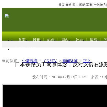
首页
|
滚动
|
国内
|
国际
|
军事
|
社会
|
地方
|
首页
最新
热点
国内
社会
国际
东北亚电视网
当前位置：
中新视频
>
CNSTV
>
新闻纵览
>
正文
日本铁路员工南京悼念：反对安倍右派
发布时间：2013年12月13日 19:49
来源：中