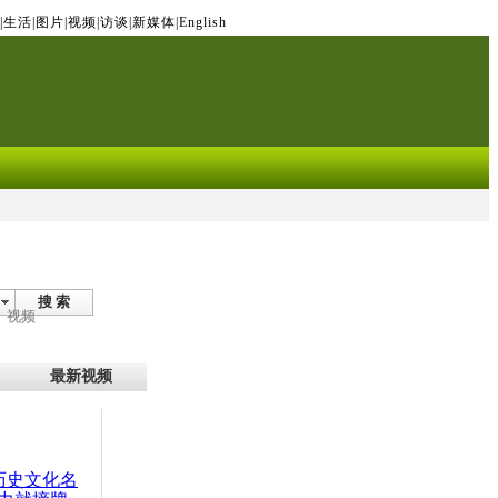
|
生活
|
图片
|
视频
|
访谈
|
新媒体
|
English
搜 索
视频
最新视频
：历史文化名