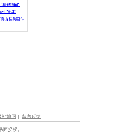
“精彩瞬间”
魔性”起舞
石拼出精美画作
网站地图
|
留言反馈
书面授权。