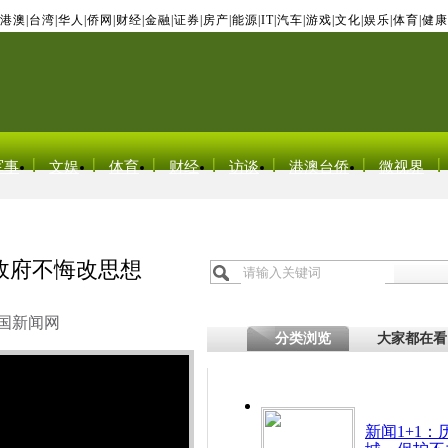
港澳
|
台湾
|
华人
|
侨网
|
财经
|
金融
|
证券
|
房产
|
能源
|
IT
|
汽车
|
游戏
|
文化
|
娱乐
|
体育
|
健康
军事
文娱
体育
财经
访谈
港澳台侨
微视界
政府不悔改思想
国新闻网
分类浏览
大家都在看
新闻1+1