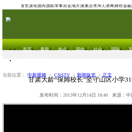
首页
|
滚动
|
国内
|
国际
|
军事
|
社会
|
地方
|
港澳
|
台湾
|
华人
|
侨网
|
财经
|
金融
|
首页
最新
热点
国内
社会
国际
东北亚电视网
当前位置：
中新视频
>
CNSTV
>
新闻纵览
>
正文
甘肃大龄“保姆校长”坚守山区小学3
发布时间：2013年12月14日 18:40
来源：中