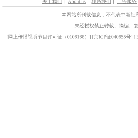
关于我们
|
About us
|
联系我们
|
广告服务
本网站所刊载信息，不代表中新社
未经授权禁止转载、摘编、
[
网上传播视听节目许可证（0106168）
] [
京ICP证040655号
] 