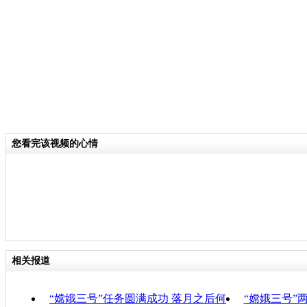
分类名称：
CNSTV
嫦娥三号发射
标签：
责任
您看完该视频的心情
相关报道
“嫦娥三号”任务圆满成功 落月之后何
“嫦娥三号”