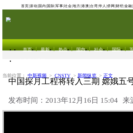
首页
|
滚动
|
国内
|
国际
|
军事
|
社会
|
地方
|
港澳
|
台湾
|
华人
|
侨网
|
财经
|
金融
|
首页
最新
热点
国内
社会
国际
东北亚电视网
当前位置：
中新视频
>
CNSTV
>
新闻纵览
>
正文
中国探月工程将转入三期 嫦娥五号
发布时间：2013年12月16日 15:04
来