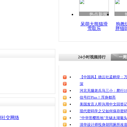
清明祭英烈
责任编辑：【
刘笑瑜
】
魂
热点新闻
呆萌大熊猫滑
狗教
雪取乐
胖猫
网络名博聚
力量推动两
24小时视频排行
一周
【中国风】德云社孟鹤堂：万
深
河北无腿老兵马三小：爬行19
信号灯Plus！浑身都亮
美国发言人即兴用中文回答
现代密码学之父如何保存密
翻社交网络
“中华赏樱胜地”无锡太湖鼋
清华设计师投身胡同厕所改造