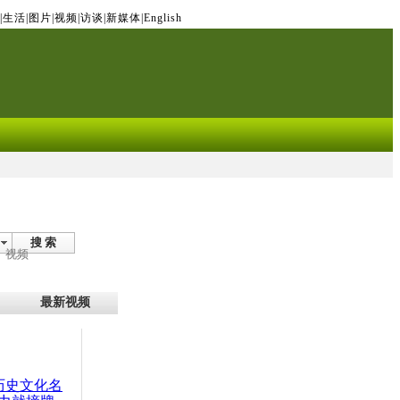
|
生活
|
图片
|
视频
|
访谈
|
新媒体
|
English
搜 索
视频
最新视频
：历史文化名