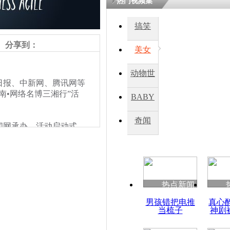
热门视频集
搞笑
四川一精神
病发持大锤
分享到：
美女
动物世
探访传承四
日报、中新网、腾讯网等
俗：近万民
界
南•网络名博三湘行”活
BABY
英省亲送行
秀
奇闻
网承办。活动启动式
小伙骑车逆
知名博主们网聚正能量，
崩溃 网上
各地的网友建立与湖南的友
因
热点新闻
四川兴文苗
男孩错把电推
真心
度苗族花山
当梳子
神剧