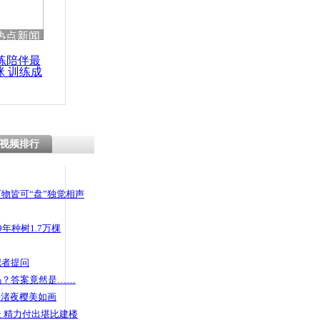
 哀思悼忠
热点新闻
练陪伴最
咪 训练成
功瘦身
焦湖南 微
型发展
视频排行
物皆可“盘”独觉相声
年种树1.7万棵
记者提问
码？答案竟然是……
头渚夜樱美如画
 精力付出堪比建楼