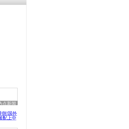
残疾男子因
砸银行
千年传统习
众为娥皇女
行被查情绪
回答崩溃原
热点新闻
乡上万人欢
醉倒!国外
节
被配上中
国民乐