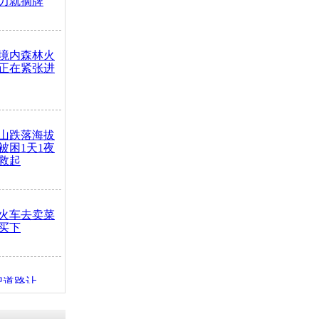
力就摘牌
境内森林火
正在紧张进
山跌落海拔
崖被困1天1夜
救起
火车去卖菜
买下
把道路让
突发疾病交