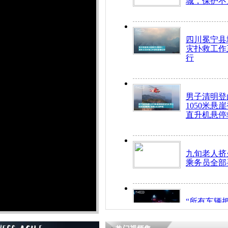
城，保护不
四川冕宁县
灾扑救工作
行
男子清明登
1050米悬
直升机悬停
九旬老人挤
乘务员全部
“所有车辆
开！”儿童
警急速救助