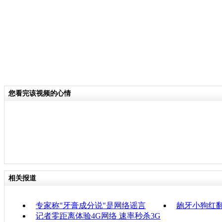
您看完该视频的心情
相关报道
专家称"牙膏成分说"是网络谣言
龅牙小狗红
记者零距离体验4G网络 速率秒杀3G