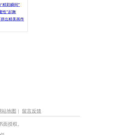
“精彩瞬间”
魔性”起舞
石拼出精美画作
网站地图
|
留言反馈
书面授权。
任。