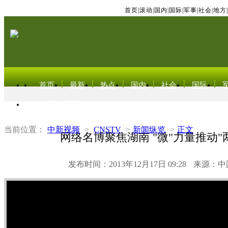
首页
|
滚动
|
国内
|
国际
|
军事
|
社会
|
地方
|
首页
最新
热点
国内
社会
国际
东北亚电视网
当前位置：
中新视频
>
CNSTV
>
新闻纵览
>
正文
网络名博聚焦湖南 "微"力量推动"
发布时间：2013年12月17日 09:28
来源：中