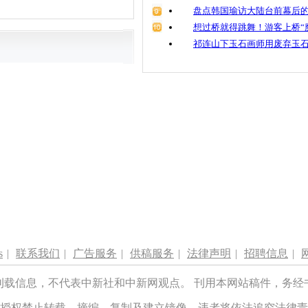
盘点韩国瑜访大陆台前幕后的
想过桥就得跳舞！游客上桥“
祁连山下玉石画师用废弃玉
s
|
联系我们
|
广告服务
|
供稿服务
|
法律声明
|
招聘信息
|
刊载信息，不代表中新社和中新网观点。 刊用本网站稿件，务经
授权禁止转载、摘编、复制及建立镜像，违者将依法追究法律责