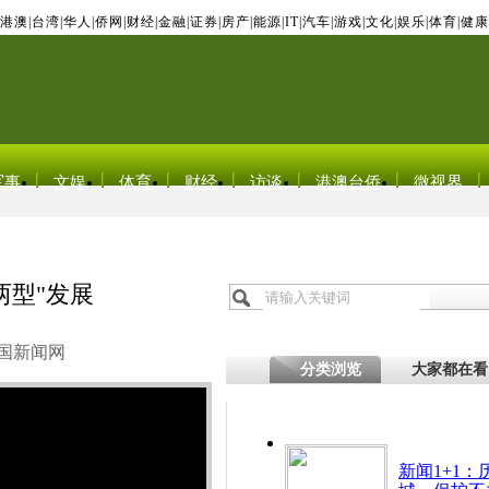
港澳
|
台湾
|
华人
|
侨网
|
财经
|
金融
|
证券
|
房产
|
能源
|
IT
|
汽车
|
游戏
|
文化
|
娱乐
|
体育
|
健康
军事
文娱
体育
财经
访谈
港澳台侨
微视界
两型"发展
国新闻网
分类浏览
大家都在看
新闻1+1