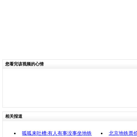
羡慕。最近北京市政府提出将制定高峰
方案并择机出台。这意味着从2007年以
元时代”即将终结。消息一出立即引发
不该涨，涨了是否能缓解拥挤成为热议
关键词：
您看完该视频的心情
分类名称：
CNSTV
责任
相关报道
呱呱来吐槽:有人有事没事坐地铁
北京地铁票价