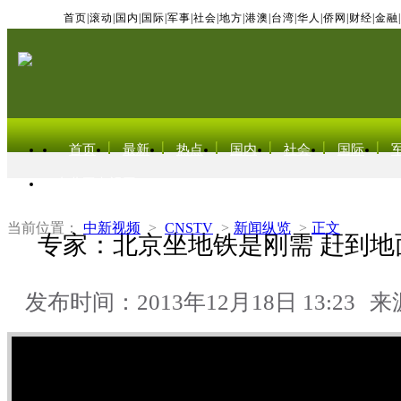
首页
|
滚动
|
国内
|
国际
|
军事
|
社会
|
地方
|
港澳
|
台湾
|
华人
|
侨网
|
财经
|
金融
|
首页
最新
热点
国内
社会
国际
东北亚电视网
当前位置：
中新视频
>
CNSTV
>
新闻纵览
>
正文
专家：北京坐地铁是刚需 赶到地
发布时间：2013年12月18日 13:23
来