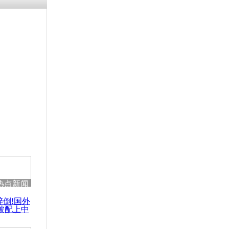
残疾男子因
砸银行
千年传统习
众为娥皇女
行被查情绪
回答崩溃原
热点新闻
乡上万人欢
醉倒!国外
节
被配上中
国民乐