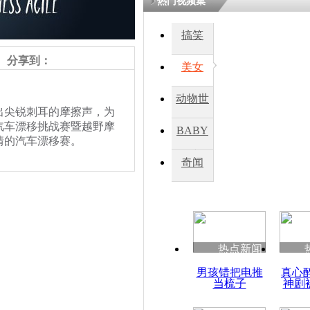
热门视频集
搞笑
四川一精神
病发持大锤
分享到：
美女
动物世
探访传承四
尖锐刺耳的摩擦声，为
俗：近万民
界
汽车漂移挑战赛暨越野摩
BABY
英省亲送行
情的汽车漂移赛。
秀
奇闻
小伙骑车逆
崩溃 网上
因
热点新闻
四川兴文苗
男孩错把电推
真心
度苗族花山
当梳子
神剧
责任编辑：【
杜海涛
】