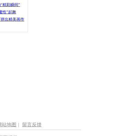
“精彩瞬间”
魔性”起舞
石拼出精美画作
网站地图
|
留言反馈