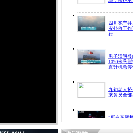
城，保护不
四川冕宁县
灾扑救工作
行
男子清明登
1050米悬
直升机悬停
九旬老人挤
乘务员全部
“所有车辆
开！”儿童
警急速救助