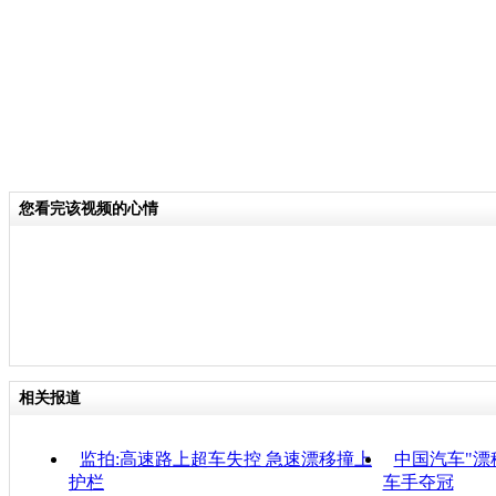
您看完该视频的心情
相关报道
监拍:高速路上超车失控 急速漂移撞上
中国汽车"漂
护栏
车手夺冠