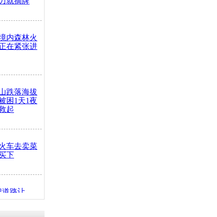
力就摘牌
境内森林火
正在紧张进
山跌落海拔
崖被困1天1夜
救起
火车去卖菜
买下
把道路让
突发疾病交