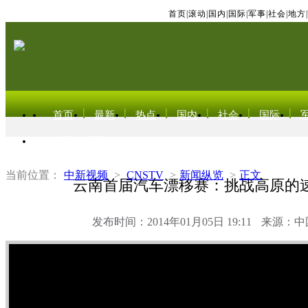
首页
|
滚动
|
国内
|
国际
|
军事
|
社会
|
地方
|
首页
最新
热点
国内
社会
国际
东北亚电视网
当前位置：
中新视频
>
CNSTV
>
新闻纵览
>
正文
云南首届汽车漂移赛：挑战高原的
发布时间：2014年01月05日 19:11
来源：中