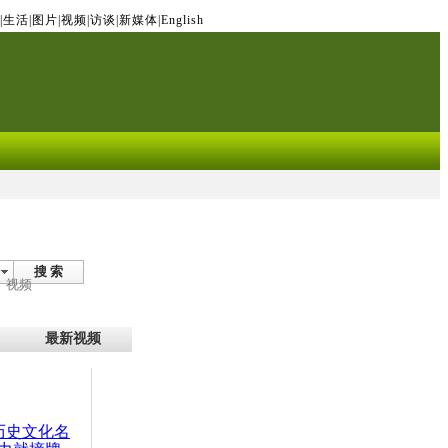
|
生活
|
图片
|
视频
|
访谈
|
新媒体
|
English
搜 索
视频
最新视频
：历史文化名