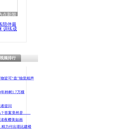
 哀思悼忠
热点新闻
练陪伴最
咪 训练成
功瘦身
演高原汽车
视频排行
物皆可“盘”独觉相声
年种树1.7万棵
记者提问
码？答案竟然是……
头渚夜樱美如画
 精力付出堪比建楼