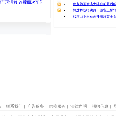
车玩漂移 连撞四次车仰
盘点韩国瑜访大陆台前幕后的
想过桥就得跳舞！游客上桥“
祁连山下玉石画师用废弃玉
s
|
联系我们
|
广告服务
|
供稿服务
|
法律声明
|
招聘信息
|