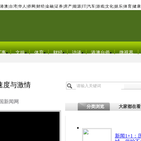
港澳
|
台湾
|
华人
|
侨网
|
财经
|
金融
|
证券
|
房产
|
能源
|
IT
|
汽车
|
游戏
|
文化
|
娱乐
|
体育
|
健康
军事
文娱
体育
财经
访谈
港澳台侨
微视界
速度与激情
国新闻网
分类浏览
大家都在看
新闻1+1