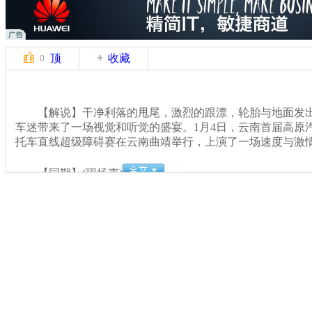
顶
收藏
0
【解说】干净利落的甩尾，激烈的跟漂，轮胎与地面发出
车迷带来了一场视觉和听觉的盛宴。1月4日，云南首届高原
托车直线超级障碍赛在云南曲靖举行，上演了一场速度与激
【同期】(现场声)
关键词：
分类名称：
CNSTV