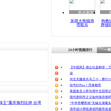
清明祭英烈
魂
热点新闻
呆萌大熊猫滑
狗教
雪取乐
胖猫
云南曲靖上
漂移挑战赛
24小时视频排行
一周
【中国风】德云社孟鹤堂：万
深
河北无腿老兵马三小：爬行19
信号灯Plus！浑身都亮
美国发言人即兴用中文回答
现代密码学之父如何保存密
移王"重庆激烈比拼 台湾
“中华赏樱胜地”无锡太湖鼋
清华设计师投身胡同厕所改造