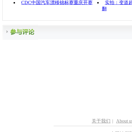
CDC中国汽车漂移锦标赛重庆开赛
实拍：变道超
翻
关于我们
|
About u