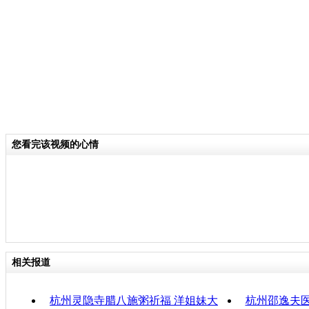
关键词：
分类名称：
CNSTV
责任
您看完该视频的心情
相关报道
杭州灵隐寺腊八施粥祈福 洋姐妹大
杭州邵逸夫