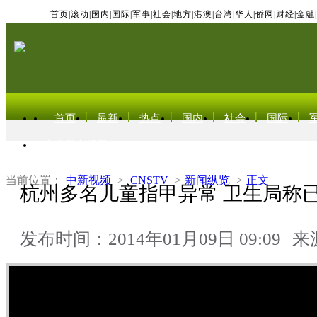
首页
|
滚动
|
国内
|
国际
|
军事
|
社会
|
地方
|
港澳
|
台湾
|
华人
|
侨网
|
财经
|
金融
|
首页
最新
热点
国内
社会
国际
东北亚电视网
当前位置：
中新视频
>
CNSTV
>
新闻纵览
>
正文
杭州多名儿童指甲异常 卫生局称
发布时间：2014年01月09日 09:09
来