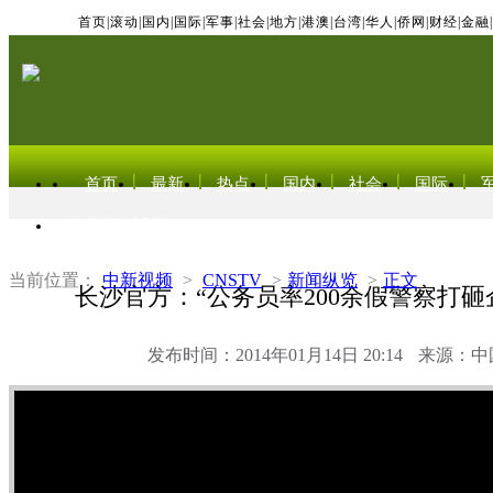
首页
|
滚动
|
国内
|
国际
|
军事
|
社会
|
地方
|
港澳
|
台湾
|
华人
|
侨网
|
财经
|
金融
|
首页
最新
热点
国内
社会
国际
东北亚电视网
当前位置：
中新视频
>
CNSTV
>
新闻纵览
>
正文
长沙官方：“公务员率200余假警察打砸
发布时间：2014年01月14日 20:14
来源：中