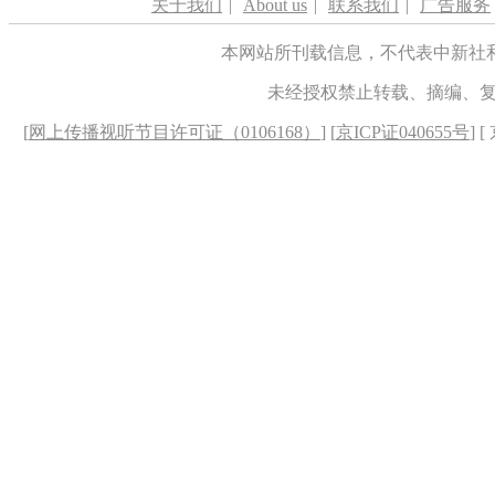
关于我们
|
About us
|
联系我们
|
广告服务
本网站所刊载信息，不代表中新社
未经授权禁止转载、摘编、
[
网上传播视听节目许可证（0106168）
] [
京ICP证040655号
] 