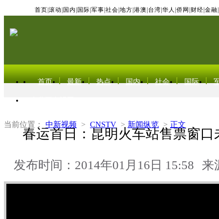
首页
|
滚动
|
国内
|
国际
|
军事
|
社会
|
地方
|
港澳
|
台湾
|
华人
|
侨网
|
财经
|
金融
|
首页
最新
热点
国内
社会
国际
东北亚电视网
当前位置：
中新视频
>
CNSTV
>
新闻纵览
>
正文
春运首日：昆明火车站售票窗口
发布时间：2014年01月16日 15:58
来