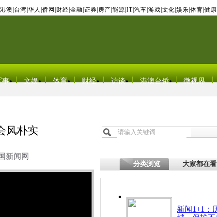
港澳
|
台湾
|
华人
|
侨网
|
财经
|
金融
|
证券
|
房产
|
能源
|
IT
|
汽车
|
游戏
|
文化
|
娱乐
|
体育
|
健康
军事
文娱
体育
财经
访谈
港澳台侨
微视界
会风朴实
国新闻网
分类浏览
大家都在看
新闻1+1