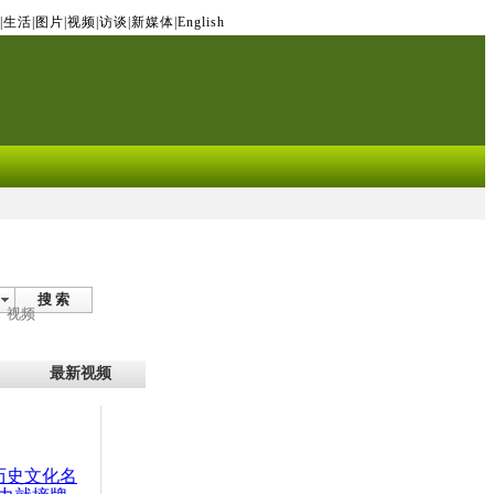
|
生活
|
图片
|
视频
|
访谈
|
新媒体
|
English
搜 索
视频
最新视频
：历史文化名