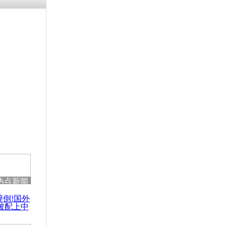
残疾男子因
砸银行
千年传统习
众为娥皇女
行被查情绪
回答崩溃原
热点新闻
乡上万人欢
醉倒!国外
节
被配上中
国民乐