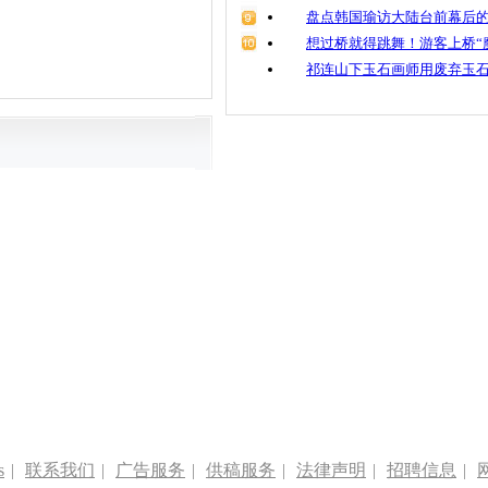
盘点韩国瑜访大陆台前幕后的
想过桥就得跳舞！游客上桥“
祁连山下玉石画师用废弃玉
s
|
联系我们
|
广告服务
|
供稿服务
|
法律声明
|
招聘信息
|