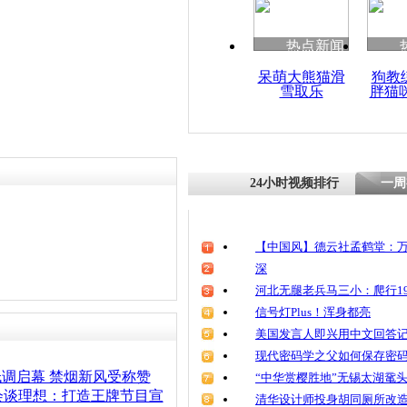
责任编辑：【
钟元霞
】
清明祭英烈
魂
热点新闻
呆萌大熊猫滑
狗教
雪取乐
胖猫
湖北两会邀
听 领事赞
24小时视频排行
一周
【中国风】德云社孟鹤堂：万
深
河北无腿老兵马三小：爬行19
信号灯Plus！浑身都亮
美国发言人即兴用中文回答
现代密码学之父如何保存密
低调启幕 禁烟新风受称赞
“中华赏樱胜地”无锡太湖鼋
会谈理想：打造王牌节目宣
清华设计师投身胡同厕所改造