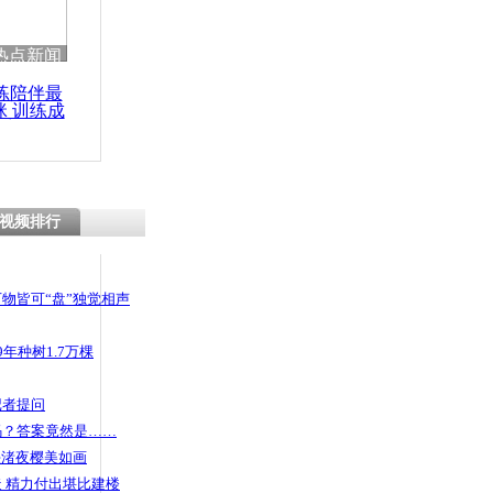
 哀思悼忠
热点新闻
练陪伴最
咪 训练成
功瘦身
外籍人士旁
会风朴实
视频排行
物皆可“盘”独觉相声
年种树1.7万棵
记者提问
码？答案竟然是……
头渚夜樱美如画
 精力付出堪比建楼