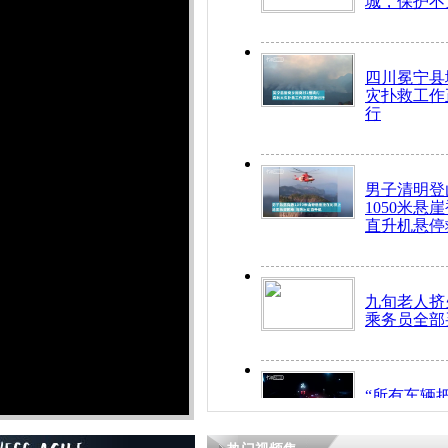
城，保护不
四川冕宁县
灾扑救工作
行
男子清明登
1050米悬
直升机悬停
九旬老人挤
乘务员全部
“所有车辆
开！”儿童
警急速救助