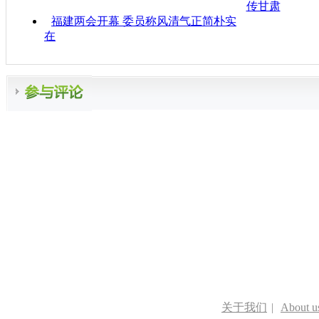
传甘肃
福建两会开幕 委员称风清气正简朴实
在
关于我们
|
About u