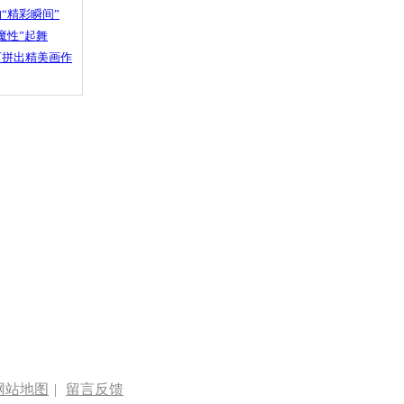
“精彩瞬间”
魔性”起舞
石拼出精美画作
网站地图
|
留言反馈