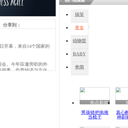
热门视频集
搞笑
四川一精神
病发持大锤
分享到：
美女
动物世
探访传承四
日开幕，来自14个国家的
俗：近万民
界
BABY
英省亲送行
两会。今年应邀旁听的外
秀
奇闻
总领事，负责经济与文化
小伙骑车逆
国专家等。
崩溃 网上
因
热点新闻
四川兴文苗
男孩错把电推
真心
度苗族花山
当梳子
神剧