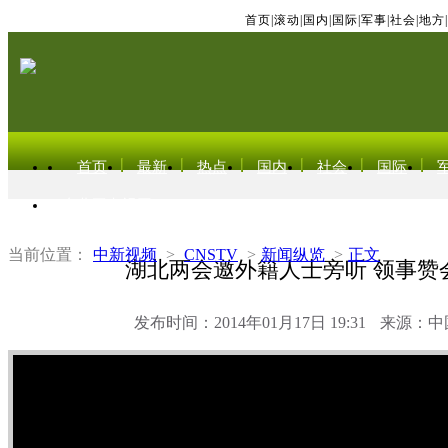
首页
|
滚动
|
国内
|
国际
|
军事
|
社会
|
地方
|
首页
最新
热点
国内
社会
国际
东北亚电视网
当前位置：
中新视频
>
CNSTV
>
新闻纵览
>
正文
湖北两会邀外籍人士旁听 领事赞
发布时间：2014年01月17日 19:31
来源：中