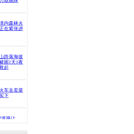
力就摘牌
境内森林火
正在紧张进
山跌落海拔
崖被困1天1夜
救起
火车去卖菜
买下
把道路让
突发疾病交