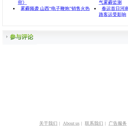
帘》
气雾霾监测
雾霾频袭 山西“电子鞭炮”销售火热
春运首日河
路客运受影响
关于我们
|
About us
|
联系我们
|
广告服务