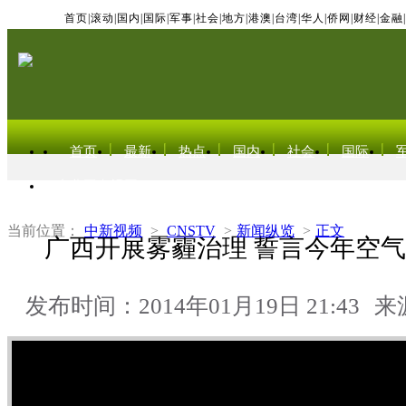
首页
|
滚动
|
国内
|
国际
|
军事
|
社会
|
地方
|
港澳
|
台湾
|
华人
|
侨网
|
财经
|
金融
|
首页
最新
热点
国内
社会
国际
东北亚电视网
当前位置：
中新视频
>
CNSTV
>
新闻纵览
>
正文
广西开展雾霾治理 誓言今年空气
发布时间：2014年01月19日 21:43
来