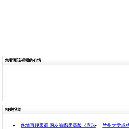
因。
关键词：
分类名称：
CNSTV
雾霾天气
2014地方两会
标签：
专题：
聚焦2014年地方两会
您看完该视频的心情
责任
相关报道
多地再现雾霾 网友编唱雾霾版《卷珠
兰州大学成功