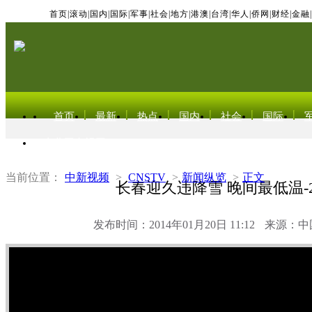
首页
|
滚动
|
国内
|
国际
|
军事
|
社会
|
地方
|
港澳
|
台湾
|
华人
|
侨网
|
财经
|
金融
|
首页
最新
热点
国内
社会
国际
东北亚电视网
当前位置：
中新视频
>
CNSTV
>
新闻纵览
>
正文
长春迎久违降雪 晚间最低温-2
发布时间：2014年01月20日 11:12
来源：中