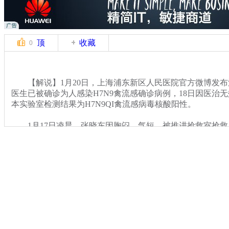
顶
收藏
0
【解说】1月20日，上海浦东新区人民医院官方微博发布
医生已被确诊为人感染H7N9禽流感确诊病例，18日因医治无
本实验室检测结果为H7N9QI禽流感病毒核酸阳性。
1月17日凌晨，张晓东因胸闷、气短，被推进抢救室抢救
他就因重症肺炎抢救无效死亡。参与会诊的上海市公共卫生
授描述了当时的诊治过程。
关键词：
分类名称：
CNSTV
H7N9禽流感
标签：