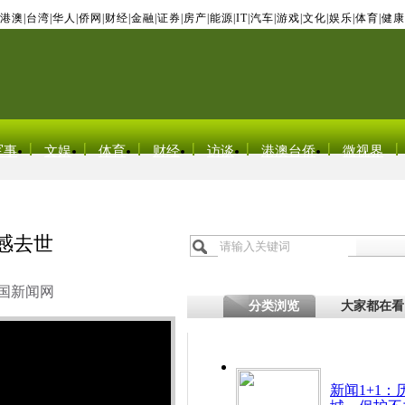
港澳
|
台湾
|
华人
|
侨网
|
财经
|
金融
|
证券
|
房产
|
能源
|
IT
|
汽车
|
游戏
|
文化
|
娱乐
|
体育
|
健康
军事
文娱
体育
财经
访谈
港澳台侨
微视界
感去世
国新闻网
分类浏览
大家都在看
新闻1+1