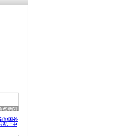
残疾男子因
砸银行
千年传统习
众为娥皇女
行被查情绪
回答崩溃原
热点新闻
乡上万人欢
醉倒!国外
节
被配上中
国民乐