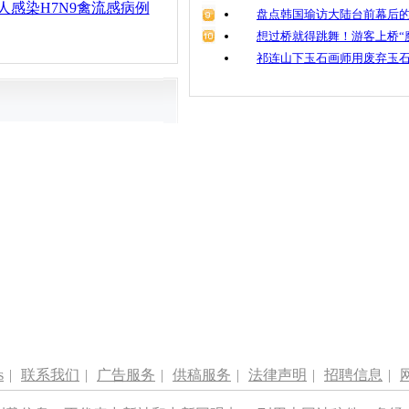
人感染H7N9禽流感病例
盘点韩国瑜访大陆台前幕后的
想过桥就得跳舞！游客上桥“
祁连山下玉石画师用废弃玉
s
|
联系我们
|
广告服务
|
供稿服务
|
法律声明
|
招聘信息
|