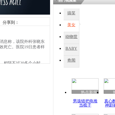
热门视频集
搞笑
四川一精神
病发持大锤
分享到：
美女
动物世
探访传承四
消息称，该院外科张晓东
俗：近万民
界
效死亡。医院19日患者样
BABY
英省亲送行
秀
奇闻
。相隔不过20多个小时，
小伙骑车逆
临床中心副主任卢洪洲教
崩溃 网上
因
热点新闻
四川兴文苗
男孩错把电推
真心
度苗族花山
当梳子
神剧