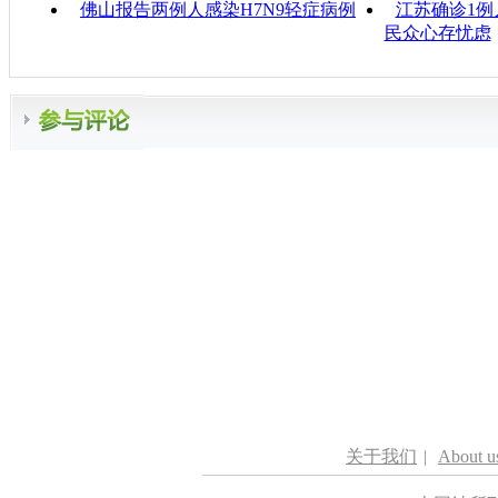
佛山报告两例人感染H7N9轻症病例
江苏确诊1例
民众心存忧虑
关于我们
|
About u