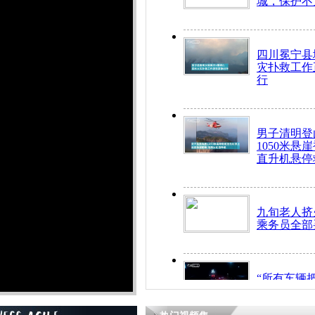
城，保护不
四川冕宁县
灾扑救工作
行
男子清明登
1050米悬
直升机悬停
九旬老人挤
乘务员全部
“所有车辆
开！”儿童
警急速救助