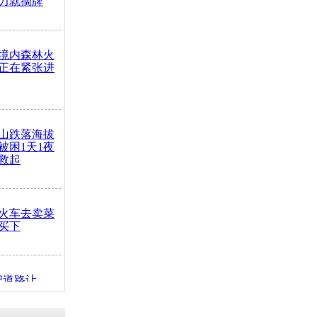
力就摘牌
境内森林火
正在紧张进
山跌落海拔
崖被困1天1夜
救起
火车去卖菜
买下
把道路让
突发疾病交