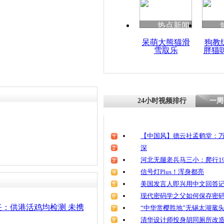
清明祭英烈
责任编辑：【
杜海涛
】
魂
热点新闻
呆萌大熊猫滑
狗教
雪取乐
胖猫
上海一外科
H7N9禽流
24小时视频排行
一周
【中国风】德云社孟鹤堂：万
深
河北无腿老兵马三小：爬行19
信号灯Plus！浑身都亮
美国发言人即兴用中文回答
现代密码学之父如何保存密
：供港活鸡均检测 未携
“中华赏樱胜地”无锡太湖鼋
清华设计师投身胡同厕所改造