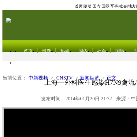
首页
|
滚动
|
国内
|
国际
|
军事
|
社会
|
地方
|
首页
最新
热点
国内
社会
国际
东北亚电视网
当前位置：
中新视频
>
CNSTV
>
新闻纵览
>
正文
上海一外科医生感染H7N9禽流
发布时间：2014年01月20日 21:32
来源：中