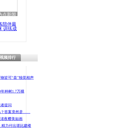
 哀思悼忠
热点新闻
练陪伴最
咪 训练成
功瘦身
医生感染
感去世
视频排行
物皆可“盘”独觉相声
年种树1.7万棵
记者提问
码？答案竟然是……
头渚夜樱美如画
 精力付出堪比建楼