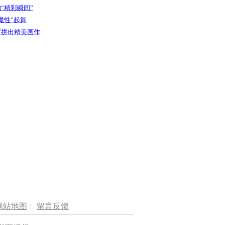
“精彩瞬间”
魔性”起舞
石拼出精美画作
网站地图
|
留言反馈