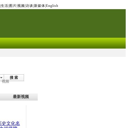
|
生活
|
图片
|
视频
|
访谈
|
新媒体
|
English
搜 索
视频
最新视频
：历史文化名