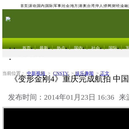
首页
|
滚动
|
国内
|
国际
|
军事
|
社会
|
地方
|
港澳
|
台湾
|
华人
|
侨网
|
财经
|
金融
|
首页
最新
热点
国内
社会
国际
东北亚电视网
当前位置：
中新视频
>
CNSTV
>
娱乐趣闻
>
正文
《变形金刚4》重庆完成航拍 中
发布时间：2014年01月23日 16:36
来