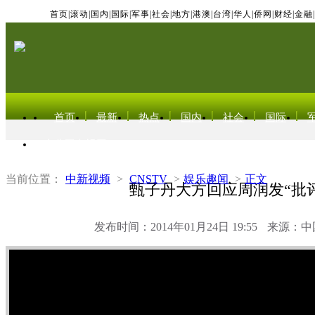
首页
|
滚动
|
国内
|
国际
|
军事
|
社会
|
地方
|
港澳
|
台湾
|
华人
|
侨网
|
财经
|
金融
|
首页
最新
热点
国内
社会
国际
东北亚电视网
当前位置：
中新视频
>
CNSTV
>
娱乐趣闻
>
正文
甄子丹大方回应周润发“批评
发布时间：2014年01月24日 19:55
来源：中