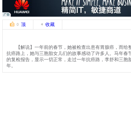
顶
收藏
0
【解说】一年前的春节，她被检查出患有胃腺癌，而给整
抗癌路上，她与三胞胎女儿们的故事感动了许多人。马年春
的复检报告，显示一切正常，走过一年抗癌路，李舒和三胞
年。
【解说】记者前往阆中采访李舒时，正碰到她从乡下亲戚
家人显得比平时忙活。不过，对于三胞胎女儿们来说，似乎
晚，孩子们都会要求去小区旁边的小型充气游乐场玩耍一番
关键词：
分类名称：
CNSTV