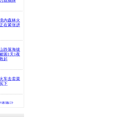
力就摘牌
境内森林火
正在紧张进
山跌落海拔
崖被困1天1夜
救起
火车去卖菜
买下
把道路让
突发疾病交