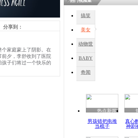
热门视频集
搞笑
四川一精神
病发持大锤
分享到：
美女
动物世
探访传承四
个家庭蒙上了阴影。在
俗：近万民
界
节前夕，李舒收到了医院
BABY
英省亲送行
胎孩子们将过一个快乐的
秀
奇闻
小伙骑车逆
家回来，春节临近，一
崩溃 网上
每天都一样。不管是早与
因
。
热点新闻
四川兴文苗
男孩错把电推
真心
度苗族花山
当梳子
神剧