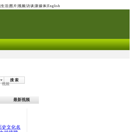
|
生活
|
图片
|
视频
|
访谈
|
新媒体
|
English
搜 索
视频
最新视频
：历史文化名