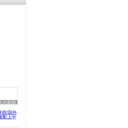
残疾男子因
砸银行
千年传统习
众为娥皇女
行被查情绪
回答崩溃原
热点新闻
乡上万人欢
醉倒!国外
节
被配上中
国民乐