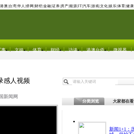
港澳
|
台湾
|
华人
|
侨网
|
财经
|
金融
|
证券
|
房产
|
能源
|
IT
|
汽车
|
游戏
|
文化
|
娱乐
|
体育
|
健康
军事
文娱
体育
财经
访谈
港澳台侨
微视界
录感人视频
国新闻网
分类浏览
大家都在看
新闻1+1