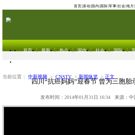
首页
|
滚动
|
国内
|
国际
|
军事
|
社会
|
地方
|
首页
最新
热点
国内
社会
国际
东北亚电视网
当前位置：
中新视频
>
CNSTV
>
新闻纵览
>
正文
四川“抗癌妈妈”迎春节 曾为三胞胎
发布时间：2014年01月31日 16:34
来源：中