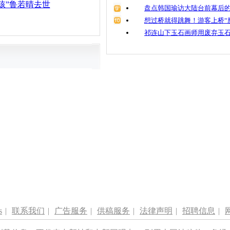
孩”鲁若晴去世
盘点韩国瑜访大陆台前幕后的
想过桥就得跳舞！游客上桥“
祁连山下玉石画师用废弃玉
s
|
联系我们
|
广告服务
|
供稿服务
|
法律声明
|
招聘信息
|