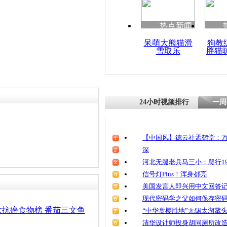
清明祭英烈
魂
热点新闻
责任编辑：【
周雨辰
】
呆萌大熊猫滑
狗教
雪取乐
胖猫
四川“抗癌
节
24小时视频排行
一周
【中国风】德云社孟鹤堂：万
深
河北无腿老兵马三小：爬行19
信号灯Plus！浑身都亮
美国发言人即兴用中文回答
现代密码学之父如何保存密
抗癌食物榜 番茄三文鱼
“中华赏樱胜地”无锡太湖鼋
清华设计师投身胡同厕所改造