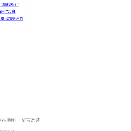
“精彩瞬间”
魔性”起舞
石拼出精美画作
网站地图
|
留言反馈