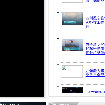
城，保护不
四川冕宁县
灾扑救工作
行
男子清明登
1050米悬
直升机悬停
九旬老人挤
乘务员全部
“所有车辆
开！”儿童
警急速救助