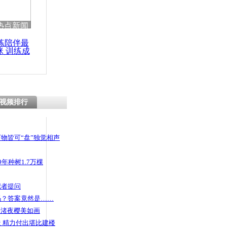
 哀思悼忠
热点新闻
练陪伴最
咪 训练成
功瘦身
妈妈”喜迎春
视频排行
物皆可“盘”独觉相声
年种树1.7万棵
记者提问
码？答案竟然是……
头渚夜樱美如画
 精力付出堪比建楼