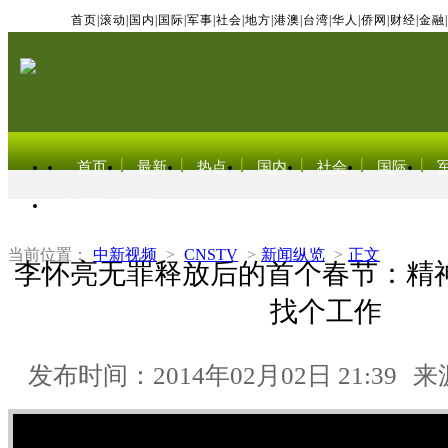
首页
|
滚动
|
国内
|
国际
|
军事
|
社会
|
地方
|
港澳
|
台湾
|
华人
|
侨网
|
财经
|
金融
|
首页
最新
热点
国内
社会
国际
东北亚电视网
当前位置：
中新视频
>
CNSTV
>
新闻纵览
>
正文
李怀亮无罪释放后的首个春节：精神
找个工作
发布时间：2014年02月02日 21:39
来