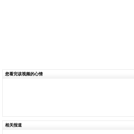
关键词：李怀亮
分类名称：
CNSTV
责任
您看完该视频的心情
相关报道