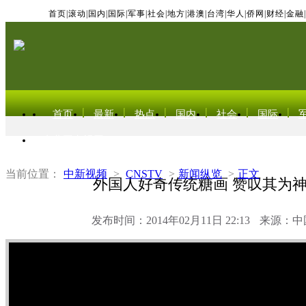
首页
|
滚动
|
国内
|
国际
|
军事
|
社会
|
地方
|
港澳
|
台湾
|
华人
|
侨网
|
财经
|
金融
|
首页
最新
热点
国内
社会
国际
东北亚电视网
当前位置：
中新视频
>
CNSTV
>
新闻纵览
>
正文
外国人好奇传统糖画 赞叹其为
发布时间：2014年02月11日 22:13
来源：中