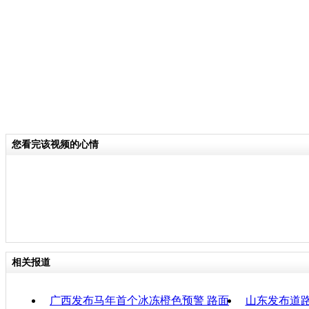
同事就开始登上几个海拔近2000米的
输电线路进行巡查。
关键词：
分类名称：
CNSTV
您看完该视频的心情
责任
相关报道
广西发布马年首个冰冻橙色预警 路面
山东发布道路