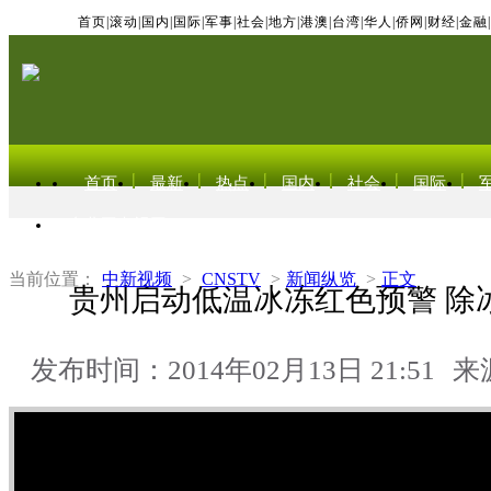
首页
|
滚动
|
国内
|
国际
|
军事
|
社会
|
地方
|
港澳
|
台湾
|
华人
|
侨网
|
财经
|
金融
|
首页
最新
热点
国内
社会
国际
东北亚电视网
当前位置：
中新视频
>
CNSTV
>
新闻纵览
>
正文
贵州启动低温冰冻红色预警 除冰
发布时间：2014年02月13日 21:51
来