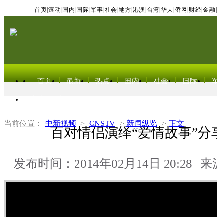
首页
|
滚动
|
国内
|
国际
|
军事
|
社会
|
地方
|
港澳
|
台湾
|
华人
|
侨网
|
财经
|
金融
|
首页
最新
热点
国内
社会
国际
东北亚电视网
当前位置：
中新视频
>
CNSTV
>
新闻纵览
>
正文
百对情侣演绎“爱情故事”分
发布时间：2014年02月14日 20:28
来