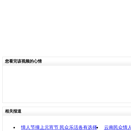
分类名称：
CNSTV
责任
您看完该视频的心情
相关报道
情人节撞上元宵节 民众乐活各有选择
云南民众情人