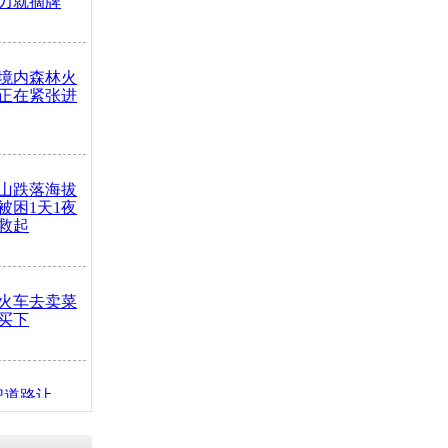
力就摘牌
境内森林火
正在紧张进
山跌落海拔
崖被困1天1夜
救起
火车去卖菜
买下
把道路让
突发疾病交