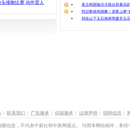
头接吻比赛 动作雷人
盘点韩国瑜访大陆台前幕后的
想过桥就得跳舞！游客上桥“
祁连山下玉石画师用废弃玉
s
|
联系我们
|
广告服务
|
供稿服务
|
法律声明
|
招聘信息
|
刊载信息，不代表中新社和中新网观点。 刊用本网站稿件，务经