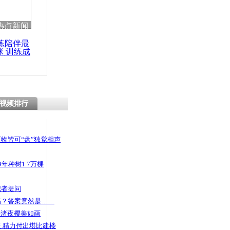
 哀思悼忠
热点新闻
练陪伴最
咪 训练成
功瘦身
吻大赛 新
民众围观
视频排行
物皆可“盘”独觉相声
年种树1.7万棵
记者提问
码？答案竟然是……
头渚夜樱美如画
 精力付出堪比建楼