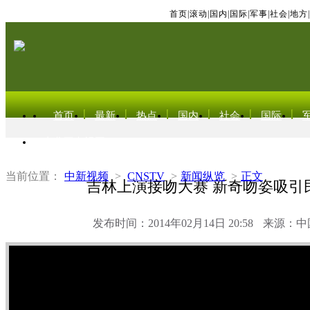
首页
|
滚动
|
国内
|
国际
|
军事
|
社会
|
地方
|
首页
最新
热点
国内
社会
国际
东北亚电视网
当前位置：
中新视频
>
CNSTV
>
新闻纵览
>
正文
吉林上演接吻大赛 新奇吻姿吸引
发布时间：2014年02月14日 20:58
来源：中