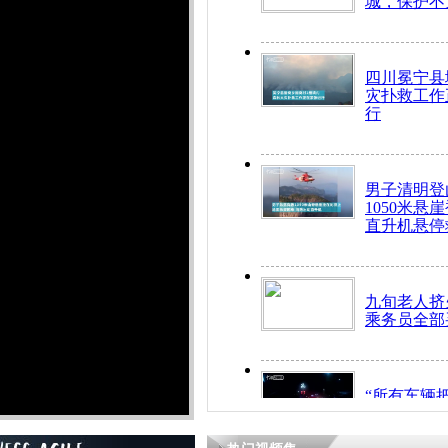
城，保护不
四川冕宁县
灾扑救工作
行
男子清明登
1050米悬
直升机悬停
九旬老人挤
乘务员全部
“所有车辆
开！”儿童
警急速救助