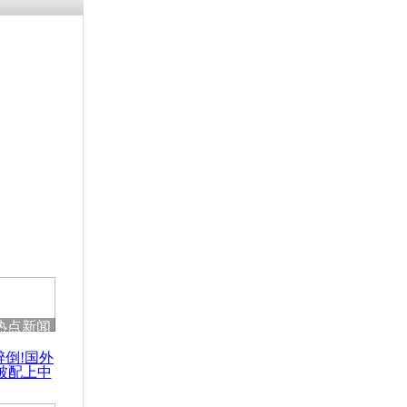
残疾男子因
砸银行
千年传统习
众为娥皇女
行被查情绪
回答崩溃原
热点新闻
乡上万人欢
醉倒!国外
节
被配上中
国民乐