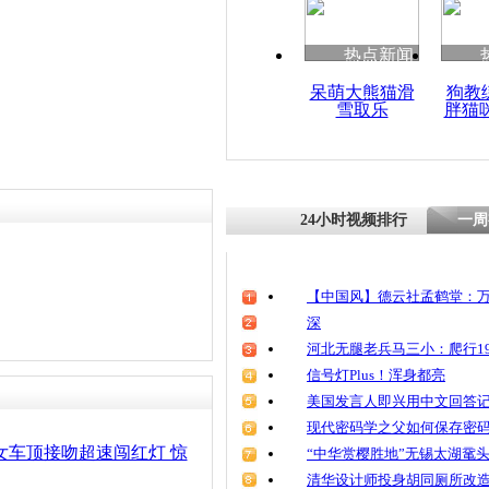
责任编辑：【
周雨辰
】
清明祭英烈
魂
热点新闻
呆萌大熊猫滑
狗教
雪取乐
胖猫
吉林上演接
奇吻姿吸引
24小时视频排行
一周
【中国风】德云社孟鹤堂：万
深
河北无腿老兵马三小：爬行19
信号灯Plus！浑身都亮
美国发言人即兴用中文回答
现代密码学之父如何保存密
女车顶接吻超速闯红灯 惊
“中华赏樱胜地”无锡太湖鼋
清华设计师投身胡同厕所改造