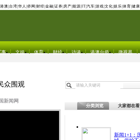
港澳
|
台湾
|
华人
|
侨网
|
财经
|
金融
|
证券
|
房产
|
能源
|
IT
|
汽车
|
游戏
|
文化
|
娱乐
|
体育
|
健康
军事
文娱
体育
财经
访谈
港澳台侨
微视界
民众围观
国新闻网
分类浏览
大家都在看
新闻1+1