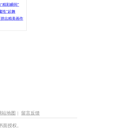
“精彩瞬间”
魔性”起舞
石拼出精美画作
网站地图
|
留言反馈
书面授权。