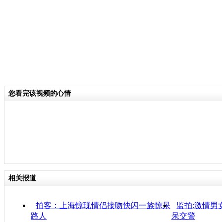
您看完该视频的心情
相关报道
拍客：上海惊现情侣接吻快闪一族惊呆
监拍:激情男
路人
呆交警