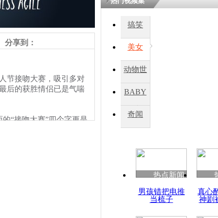
热门视频集
搞笑
四川一精神
病发持大锤
分享到：
美女
动物世
探访传承四
人节接吻大赛，吸引多对
俗：近万民
界
，最后的获胜情侣已是气喘
BABY
英省亲送行
秀
奇闻
“接吻大赛”四个字更是
小伙骑车逆
，将元宵节和情人节“双
崩溃 网上
因
热点新闻
四川兴文苗
男孩错把电推
真心
度苗族花山
当梳子
神剧