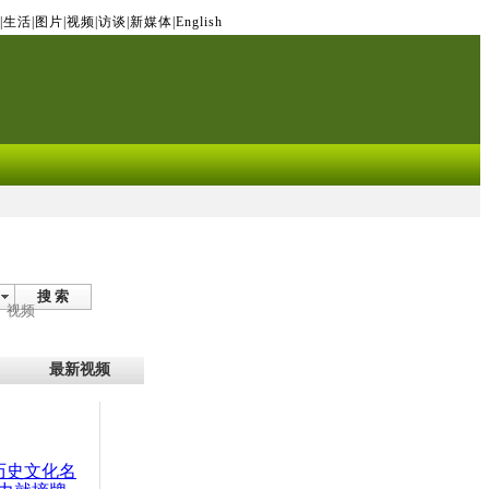
|
生活
|
图片
|
视频
|
访谈
|
新媒体
|
English
搜 索
视频
最新视频
：历史文化名