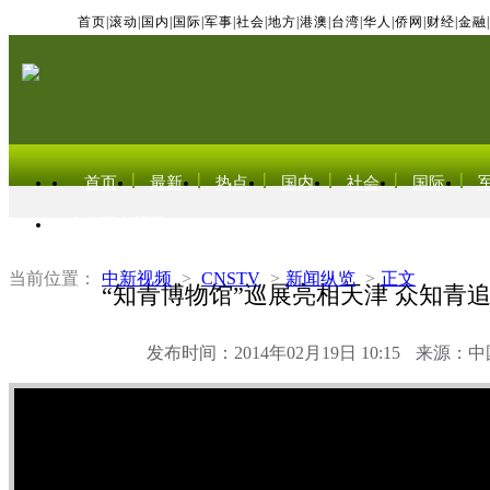
首页
|
滚动
|
国内
|
国际
|
军事
|
社会
|
地方
|
港澳
|
台湾
|
华人
|
侨网
|
财经
|
金融
|
首页
最新
热点
国内
社会
国际
东北亚电视网
当前位置：
中新视频
>
CNSTV
>
新闻纵览
>
正文
“知青博物馆”巡展亮相天津 众知青
发布时间：2014年02月19日 10:15
来源：中