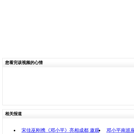
改革开放让中国成为世界第二大经济体
了解邓小平。
关键词：邓小平
分类名称：
CNSTV
您看完该视频的心情
责任
相关报道
宋佳巫刚携《邓小平》亮相成都 邀观
邓小平南巡座