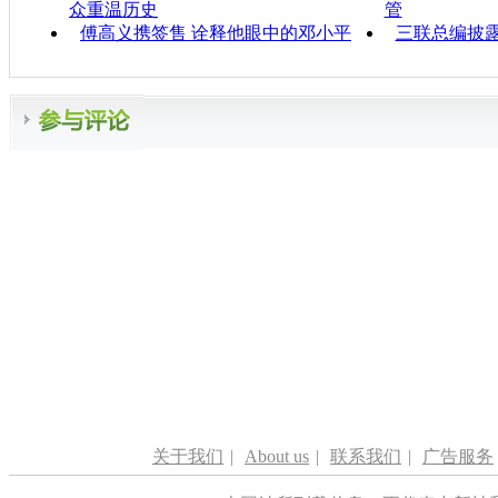
众重温历史
管
傅高义携签售 诠释他眼中的邓小平
三联总编披
关于我们
|
About us
|
联系我们
|
广告服务