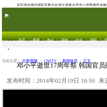
首页
|
滚动
|
国内
|
国际
|
军事
|
社会
|
地方
|
港澳
|
台湾
|
华人
|
侨网
|
财经
|
金融
|
首页
最新
热点
国内
社会
国际
东北亚电视网
当前位置：
中新视频
>
CNSTV
>
新闻纵览
>
正文
邓小平逝世17周年祭 韩国官
发布时间：2014年02月19日 18:50
来