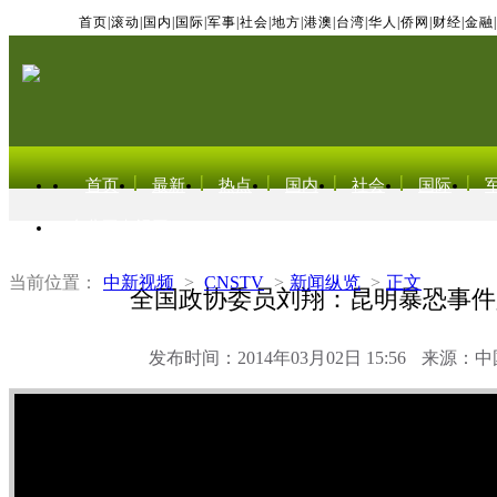
首页
|
滚动
|
国内
|
国际
|
军事
|
社会
|
地方
|
港澳
|
台湾
|
华人
|
侨网
|
财经
|
金融
|
首页
最新
热点
国内
社会
国际
东北亚电视网
当前位置：
中新视频
>
CNSTV
>
新闻纵览
>
正文
全国政协委员刘翔：昆明暴恐事件
发布时间：2014年03月02日 15:56
来源：中