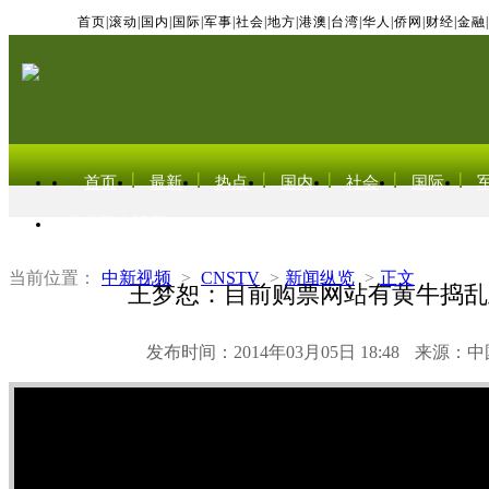
首页
|
滚动
|
国内
|
国际
|
军事
|
社会
|
地方
|
港澳
|
台湾
|
华人
|
侨网
|
财经
|
金融
|
首页
最新
热点
国内
社会
国际
东北亚电视网
当前位置：
中新视频
>
CNSTV
>
新闻纵览
>
正文
王梦恕：目前购票网站有黄牛捣乱
发布时间：2014年03月05日 18:48
来源：中