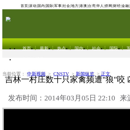
首页
|
滚动
|
国内
|
国际
|
军事
|
社会
|
地方
|
港澳
|
台湾
|
华人
|
侨网
|
财经
|
金融
|
首页
最新
热点
国内
社会
国际
东北亚电视网
当前位置：
中新视频
>
CNSTV
>
新闻纵览
>
正文
吉林一村庄数十只家禽频遭"狼"咬
发布时间：2014年03月05日 22:10
来