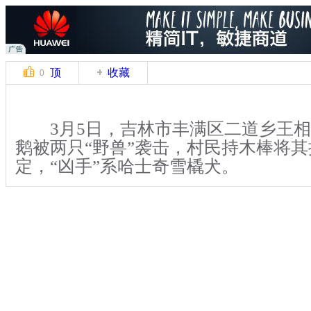
顶
收藏
0
3月5日，吉林市丰满区二道乡王相村
鹅被两只“野兽”袭击，村民持木棒将
定，“凶手”系哈士奇雪橇犬。
4天前，在与王相村相距十几公里
也有村民的家禽遭遇袭击。据村民讲，
动物咬死了自家数十只鸭子。它们悄无
了村民的恐慌，而当地林业局野生动物
到村民家中勘查后，通过雪地上残留的
手”可能是流浪犬。