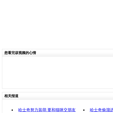
关键词：
分类名称：
CNSTV
责任
您看完该视频的心情
相关报道
哈士奇努力装萌 要和猫咪交朋友
哈士奇偷溜