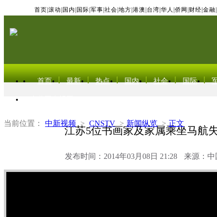
首页
|
滚动
|
国内
|
国际
|
军事
|
社会
|
地方
|
港澳
|
台湾
|
华人
|
侨网
|
财经
|
金融
|
首页
最新
热点
国内
社会
国际
东北亚电视网
当前位置：
中新视频
>
CNSTV
>
新闻纵览
>
正文
江苏5位书画家及家属乘坐马航
发布时间：2014年03月08日 21:28
来源：中