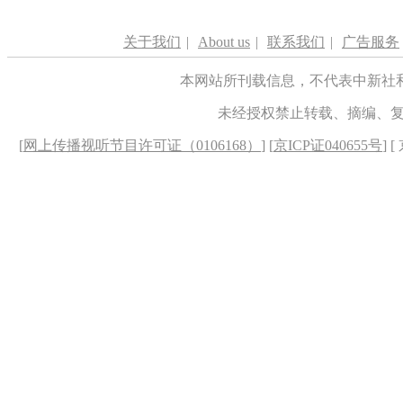
关于我们
|
About us
|
联系我们
|
广告服务
本网站所刊载信息，不代表中新社
未经授权禁止转载、摘编、
[
网上传播视听节目许可证（0106168）
] [
京ICP证040655号
] 