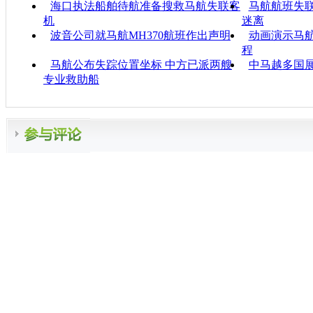
海口执法船舶待航准备搜救马航失联客
马航航班失联
机
迷离
波音公司就马航MH370航班作出声明
动画演示马
程
马航公布失踪位置坐标 中方已派两艘
中马越多国
专业救助船