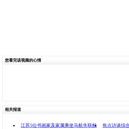
个情况，就是发现家宝有失踪，然后找
后发现遇难者名单，还是她的拼音名字
家属肯定不知道，我没有给航空公司打
航打电话，上班时间在占线下班的时候
了。
关键词：
您看完该视频的心情
分类名称：
CNSTV
马航飞北京飞机失联
标签：
专题：
马来西亚航空一载239人飞机失去联系
责任
相关报道
江苏5位书画家及家属乘坐马航失联航
焦点访谈综