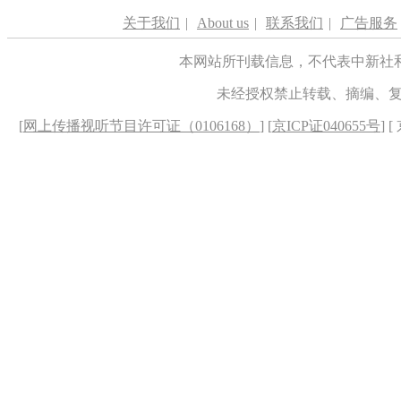
关于我们
|
About us
|
联系我们
|
广告服务
本网站所刊载信息，不代表中新社
未经授权禁止转载、摘编、
[
网上传播视听节目许可证（0106168）
] [
京ICP证040655号
] 