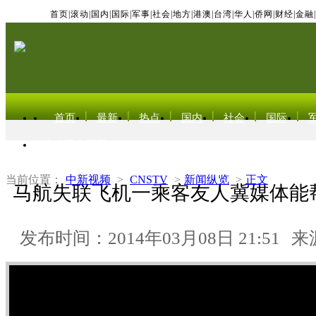
首页
|
滚动
|
国内
|
国际
|
军事
|
社会
|
地方
|
港澳
|
台湾
|
华人
|
侨网
|
财经
|
金融
|
首页
最新
热点
国内
社会
国际
东北亚电视网
当前位置：
中新视频
>
CNSTV
>
新闻纵览
>
正文
马航失联飞机一乘客友人冀媒体能
发布时间：2014年03月08日 21:51
来