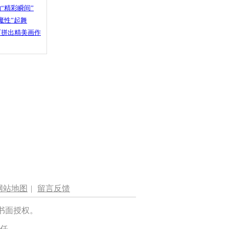
“精彩瞬间”
魔性”起舞
石拼出精美画作
网站地图
|
留言反馈
书面授权。
任。