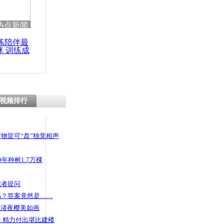
热点新闻
练陪伴最
咪 训练成
功瘦身
视频排行
物皆可“盘”独觉相声
年种树1.7万棵
记者提问
码？答案竟然是……
头渚夜樱美如画
 精力付出堪比建楼