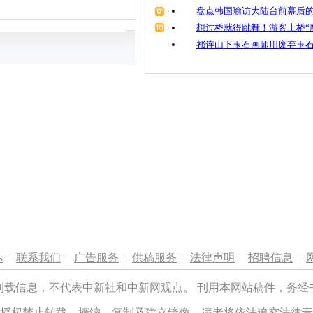
盘点韩国瑜访大陆台前幕后的
想过桥就得跳舞！游客上桥“
祁连山下玉石画师用废弃玉
s
|
联系我们
|
广告服务
|
供稿服务
|
法律声明
|
招聘信息
|
刊载信息，不代表中新社和中新网观点。 刊用本网站稿件，务经
授权禁止转载、摘编、复制及建立镜像，违者将依法追究法律责