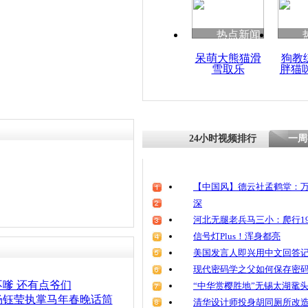
热点新闻
呆萌大熊猫滑
狗教
雪取乐
胖猫
24小时视频排行
一周
【中国风】德云社孟鹤堂：万
深
河北无腿老兵马三小：爬行19
信号灯Plus！浑身都亮
美国发言人即兴用中文回答
现代密码学之父如何保存密
嗲 还有点爷们
“中华赏樱胜地”无锡太湖鼋
杨钰莹执掌马年春晚话筒
清华设计师投身胡同厕所改造