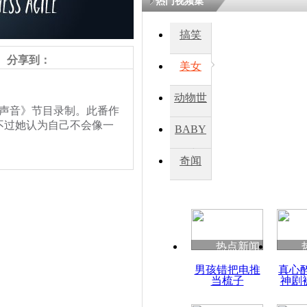
热门视频集
搞笑
分享到：
美女
动物世
声音》节目录制。此番作
界
不过她认为自己不会像一
BABY
秀
奇闻
热点新闻
男孩错把电推
真心
当梳子
神剧
责任编辑：【
周雨辰
】