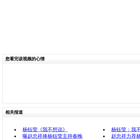
您看完该视频的心情
相关报道
杨钰莹《我不想说》
杨钰莹：我不
曝赵忠祥捧杨钰莹主持春晚
赵忠祥力荐