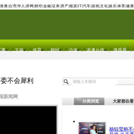
港澳
|
台湾
|
华人
|
侨网
|
财经
|
金融
|
证券
|
房产
|
能源
|
IT
|
汽车
|
游戏
|
文化
|
娱乐
|
体育
|
健康
军事
文娱
体育
财经
访谈
港澳台侨
微视界
评委不会犀利
国新闻网
分类浏览
大家都在看
杨钰莹称不