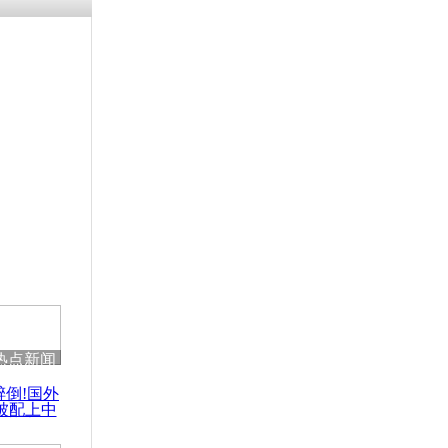
热点新闻
醉倒!国外
被配上中
国民乐