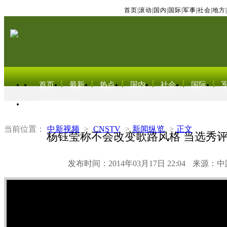
首页
|
滚动
|
国内
|
国际
|
军事
|
社会
|
地方
|
首页
最新
热点
国内
社会
国际
东北亚电视网
当前位置：
中新视频
>
CNSTV
>
新闻纵览
>
正文
杨钰莹称不会改变歌路风格 当选秀
发布时间：2014年03月17日 22:04
来源：中