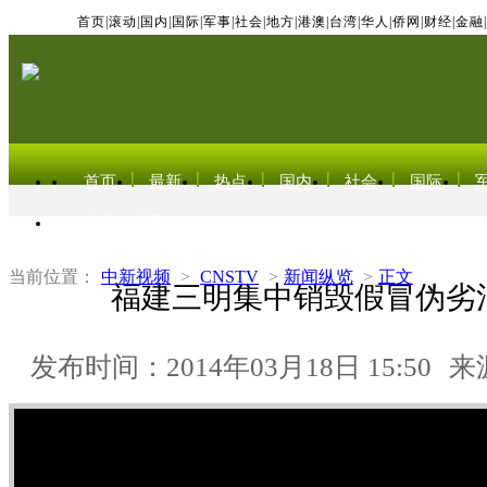
首页
|
滚动
|
国内
|
国际
|
军事
|
社会
|
地方
|
港澳
|
台湾
|
华人
|
侨网
|
财经
|
金融
|
首页
最新
热点
国内
社会
国际
东北亚电视网
当前位置：
中新视频
>
CNSTV
>
新闻纵览
>
正文
福建三明集中销毁假冒伪劣
发布时间：2014年03月18日 15:50
来