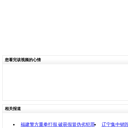
关键词：
分类名称：
CNSTV
责任
您看完该视频的心情
相关报道
福建警方重拳打假 破获假冒伪劣犯罪
辽宁集中销