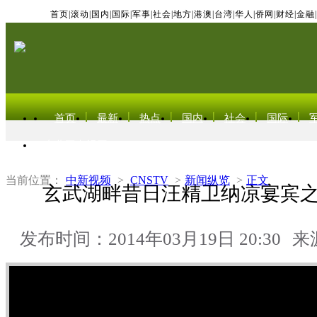
首页
|
滚动
|
国内
|
国际
|
军事
|
社会
|
地方
|
港澳
|
台湾
|
华人
|
侨网
|
财经
|
金融
|
首页
最新
热点
国内
社会
国际
东北亚电视网
当前位置：
中新视频
>
CNSTV
>
新闻纵览
>
正文
玄武湖畔昔日汪精卫纳凉宴宾
发布时间：2014年03月19日 20:30
来