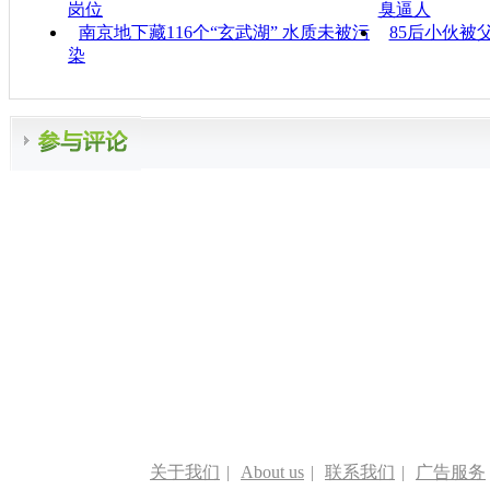
岗位
臭逼人
南京地下藏116个“玄武湖” 水质未被污
85后小伙被
染
关于我们
|
About us
|
联系我们
|
广告服务