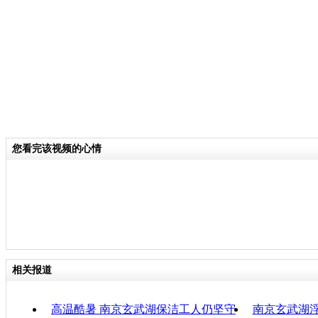
关键词：
分类名称：
CNSTV
责任
您看完该视频的心情
相关报道
高温酷暑 南京玄武湖保洁工人仍坚守
南京玄武湖浮