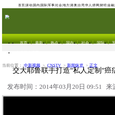
首页
|
滚动
|
国内
|
国际
|
军事
|
社会
|
地方
|
港澳
|
台湾
|
华人
|
侨网
|
财经
|
金融
|
首页
最新
热点
国内
社会
国际
东北亚电视网
当前位置：
中新视频
>
CNSTV
>
新闻纵览
>
正文
交大耶鲁联手打造"私人定制"癌
发布时间：2014年03月20日 09:51
来