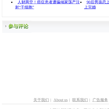
人财两空！癌症患者遭骗倾家荡产注
90后男孩恋
射“干细胞”
上完婚
关于我们
|
About us
|
联系我们
|
广告服务