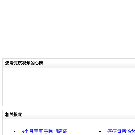
全球化大的问题的一个共同的一个努力
关键词：
分类名称：
CNSTV
责
您看完该视频的心情
相关报道
9个月宝宝患晚期癌症
癌症母亲临