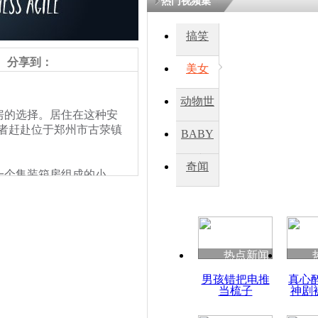
热门视频集
搞笑
四川一精神
病发持大锤
分享到：
美女
动物世
探访传承四
的选择。居住在这种安
俗：近万民
界
记者赶赴位于郑州市古荥镇
BABY
英省亲送行
秀
奇闻
个集装箱房组成的小
小伙骑车逆
6米，高约2米。据了解，
崩溃 网上
老人和残疾人就陆陆续续
因
供70岁以上老人及行动
，自己觉得生活还不错。
热点新闻
四川兴文苗
男孩错把电推
真心
度苗族花山
当梳子
神剧