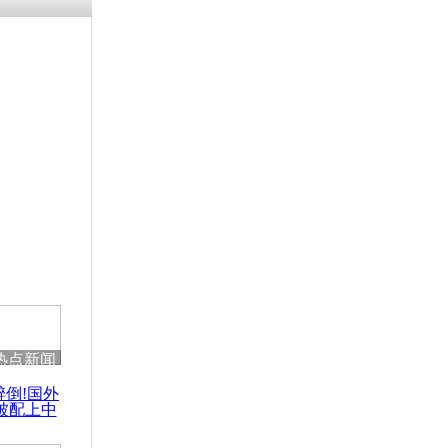
残疾男子因
砸银行
千年传统习
众为娥皇女
行被查情绪
回答崩溃原
热点新闻
乡上万人欢
醉倒!国外
节
被配上中
国民乐