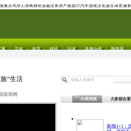
港澳
|
台湾
|
华人
|
侨网
|
财经
|
金融
|
证券
|
房产
|
能源
|
IT
|
汽车
|
游戏
|
文化
|
娱乐
|
体育
|
健康
军事
文娱
体育
财经
访谈
港澳台侨
微视界
族”生活
国新闻网
分类浏览
大家都在看
新闻1+1