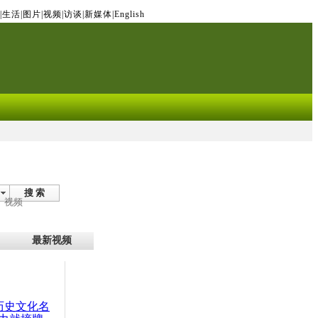
|
生活
|
图片
|
视频
|
访谈
|
新媒体
|
English
搜 索
视频
最新视频
：历史文化名