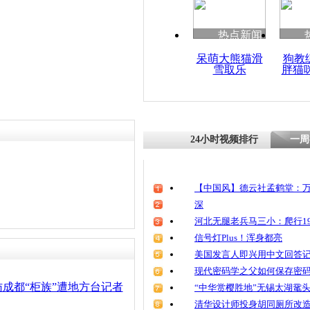
清明祭英烈
魂
热点新闻
责任编辑：【
周雨辰
】
呆萌大熊猫滑
狗教
雪取乐
胖猫
郑州城中村
老人享受“
24小时视频排行
一周
【中国风】德云社孟鹤堂：万
深
河北无腿老兵马三小：爬行19
信号灯Plus！浑身都亮
美国发言人即兴用中文回答
现代密码学之父如何保存密
成都“柜族”遭地方台记者
“中华赏樱胜地”无锡太湖鼋
清华设计师投身胡同厕所改造