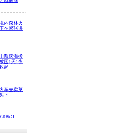
力就摘牌
境内森林火
正在紧张进
山跌落海拔
崖被困1天1夜
救起
火车去卖菜
买下
把道路让
突发疾病交