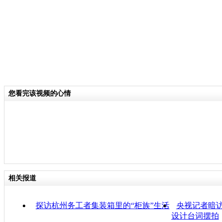
分类名称：
CNSTV
您看完该视频的心情
相关报道
探访杭州务工者集装箱里的“柜族”生活
央视记者暗访
设计台词摆拍