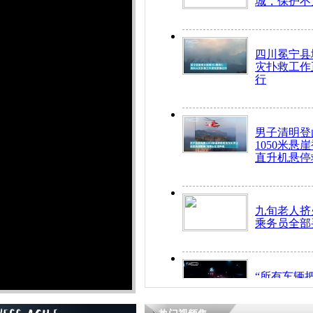
城，保护不
四川冕宁县
灾扑救工作
行
男子清明登
1050米悬
直升机悬停
九旬老人挤
乘务员全部
“所有车辆
开！”儿童
警急速救助