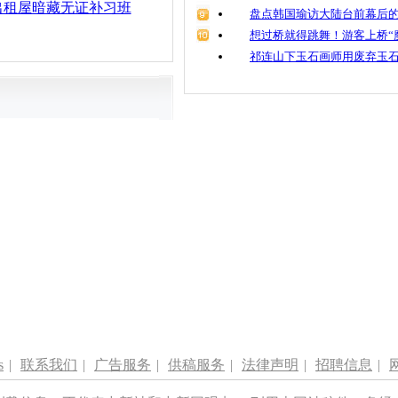
出租屋暗藏无证补习班
盘点韩国瑜访大陆台前幕后的
想过桥就得跳舞！游客上桥“
祁连山下玉石画师用废弃玉
s
|
联系我们
|
广告服务
|
供稿服务
|
法律声明
|
招聘信息
|