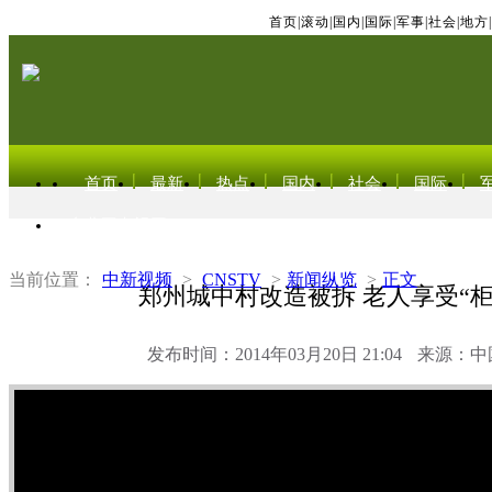
首页
|
滚动
|
国内
|
国际
|
军事
|
社会
|
地方
|
首页
最新
热点
国内
社会
国际
东北亚电视网
当前位置：
中新视频
>
CNSTV
>
新闻纵览
>
正文
郑州城中村改造被拆 老人享受“柜
发布时间：2014年03月20日 21:04
来源：中