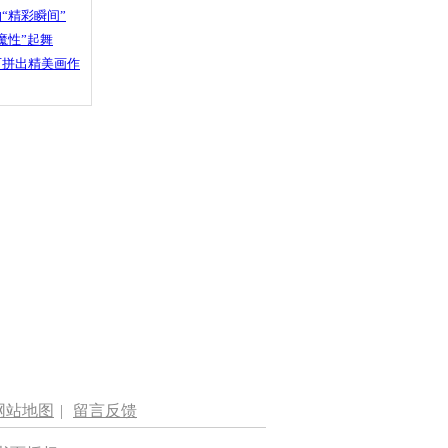
“精彩瞬间”
魔性”起舞
石拼出精美画作
网站地图
|
留言反馈