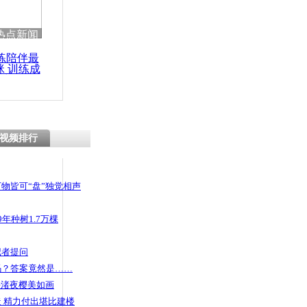
 哀思悼忠
热点新闻
练陪伴最
咪 训练成
功瘦身
改造被拆
柜族”生活
视频排行
物皆可“盘”独觉相声
年种树1.7万棵
记者提问
码？答案竟然是……
头渚夜樱美如画
 精力付出堪比建楼