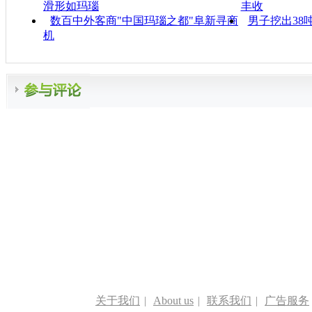
滑形如玛瑙
丰收
数百中外客商"中国玛瑙之都"阜新寻商
男子挖出38
机
关于我们
|
About us
|
联系我们
|
广告服务