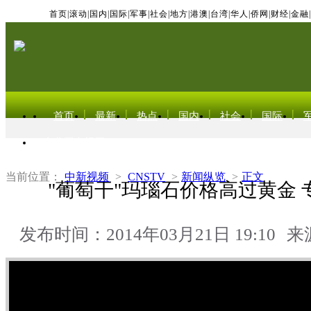
首页
|
滚动
|
国内
|
国际
|
军事
|
社会
|
地方
|
港澳
|
台湾
|
华人
|
侨网
|
财经
|
金融
|
首页
最新
热点
国内
社会
国际
东北亚电视网
当前位置：
中新视频
>
CNSTV
>
新闻纵览
>
正文
"葡萄干"玛瑙石价格高过黄金 
发布时间：2014年03月21日 19:10
来