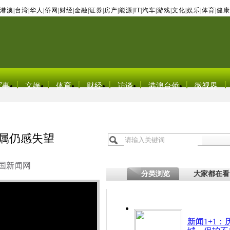
港澳
|
台湾
|
华人
|
侨网
|
财经
|
金融
|
证券
|
房产
|
能源
|
IT
|
汽车
|
游戏
|
文化
|
娱乐
|
体育
|
健康
军事
文娱
体育
财经
访谈
港澳台侨
微视界
家属仍感失望
国新闻网
分类浏览
大家都在看
新闻1+1