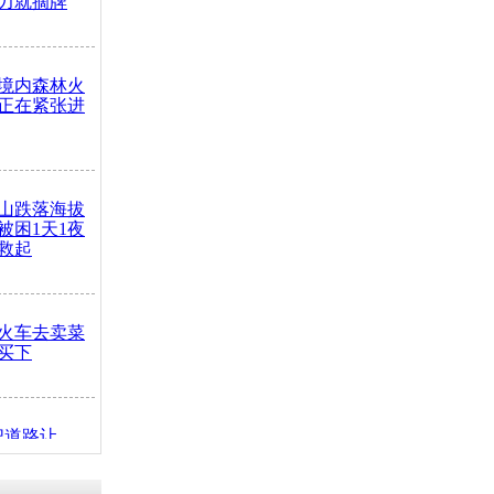
力就摘牌
境内森林火
正在紧张进
山跌落海拔
崖被困1天1夜
救起
火车去卖菜
买下
把道路让
突发疾病交