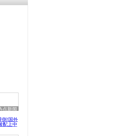
残疾男子因
砸银行
千年传统习
众为娥皇女
行被查情绪
回答崩溃原
热点新闻
乡上万人欢
醉倒!国外
节
被配上中
国民乐