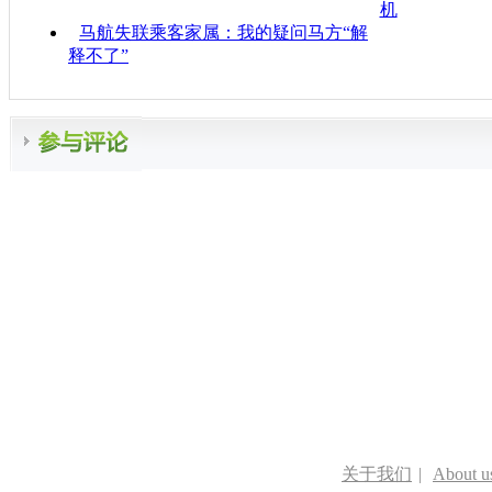
机
马航失联乘客家属：我的疑问马方“解
释不了”
关于我们
|
About u