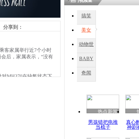
热门视频集
搞笑
四川一精神
病发持大锤
分享到：
美女
动物世
探访传承四
乘客家属举行近7个小时
俗：近万民
界
通会后，家属表示，“没有
BABY
英省亲送行
秀
奇闻
MH370在缺氧状态下
小伙骑车逆
判断。针对“MH370曾
崩溃 网上
性所致，因为在一定的飞
因
不太可能曾在陆地降落，
热点新闻
四川兴文苗
男孩错把电推
真心
度苗族花山
当梳子
神剧