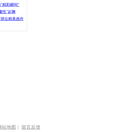
“精彩瞬间”
魔性”起舞
石拼出精美画作
网站地图
|
留言反馈