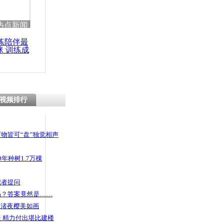
 哀思悼忠
热点新闻
练陪伴最
咪 训练成
功瘦身
属与马方沟
感失望
视频排行
物皆可“盘”独觉相声
年种树1.7万棵
记者提问
码？答案竟然是……
头渚夜樱美如画
 精力付出堪比建楼