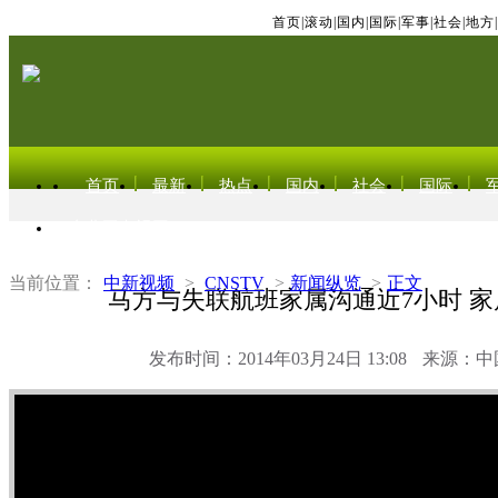
首页
|
滚动
|
国内
|
国际
|
军事
|
社会
|
地方
|
首页
最新
热点
国内
社会
国际
东北亚电视网
当前位置：
中新视频
>
CNSTV
>
新闻纵览
>
正文
马方与失联航班家属沟通近7小时 
发布时间：2014年03月24日 13:08
来源：中