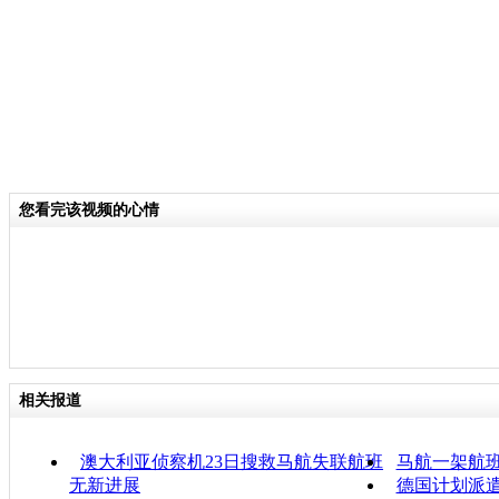
分类名称：
CNSTV
马航飞北京飞机失联
标签：
专题：
马来西亚航空一载239人飞机失去联系
您看完该视频的心情
相关报道
澳大利亚侦察机23日搜救马航失联航班
马航一架航
无新进展
德国计划派