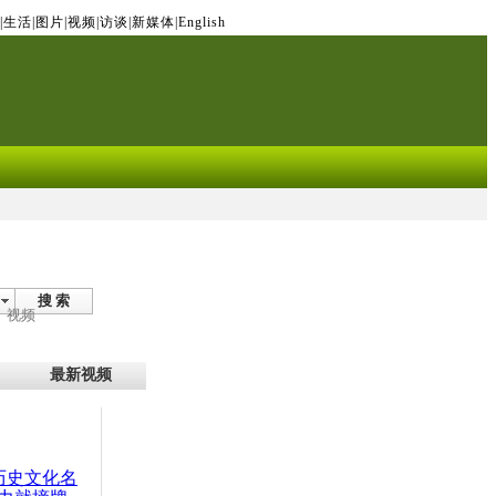
|
生活
|
图片
|
视频
|
访谈
|
新媒体
|
English
搜 索
视频
最新视频
：历史文化名