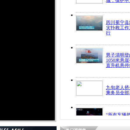
城，保护不
四川冕宁县
灾扑救工作
行
男子清明登
1050米悬
直升机悬停
九旬老人挤
乘务员全部
“所有车辆
开！”儿童
警急速救助