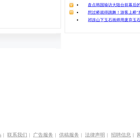
盘点韩国瑜访大陆台前幕后的
想过桥就得跳舞！游客上桥“
祁连山下玉石画师用废弃玉
s
|
联系我们
|
广告服务
|
供稿服务
|
法律声明
|
招聘信息
|