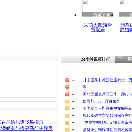
清明祭英烈
魂
热点新闻
呆萌大熊猫滑
狗教
责任编辑：【
王胤
】
雪取乐
胖猫
失联航班家
通7小时仍
24小时视频排行
一周
【中国风】德云社孟鹤堂：万
深
河北无腿老兵马三小：爬行19
信号灯Plus！浑身都亮
美国发言人即兴用中文回答
现代密码学之父如何保存密
班在尼泊尔遭飞鸟撞击
“中华赏樱胜地”无锡太湖鼋
遣潜艇参与搜寻马航失联客
清华设计师投身胡同厕所改造