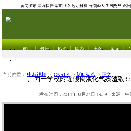
首页
|
滚动
|
国内
|
国际
|
军事
|
社会
|
地方
|
港澳
|
台湾
|
华人
|
侨网
|
财经
|
金融
|
首页
最新
热点
国内
社会
国际
东北亚电视网
当前位置：
中新视频
>
CNSTV
>
新闻纵览
>
正文
广西一学校附近倾倒液化气残渣致3
发布时间：2014年03月24日 19:39
来源：中