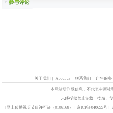
关于我们
|
About us
|
联系我们
|
广告服务
本网站所刊载信息，不代表中新社
未经授权禁止转载、摘编、
[
网上传播视听节目许可证（0106168）
] [
京ICP证040655号
] 