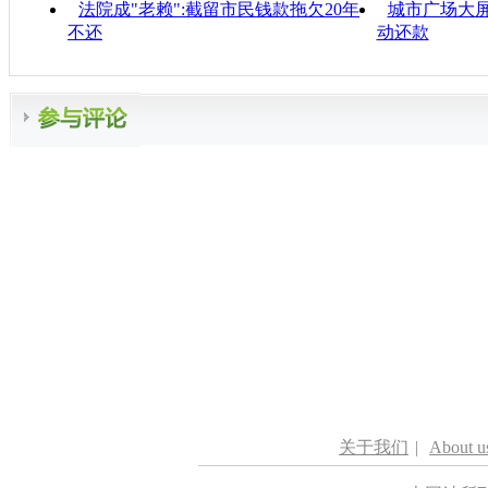
法院成"老赖":截留市民钱款拖欠20年
城市广场大屏
不还
动还款
关于我们
|
About u