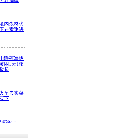
力就摘牌
境内森林火
正在紧张进
山跌落海拔
崖被困1天1夜
救起
火车去卖菜
买下
把道路让
突发疾病交