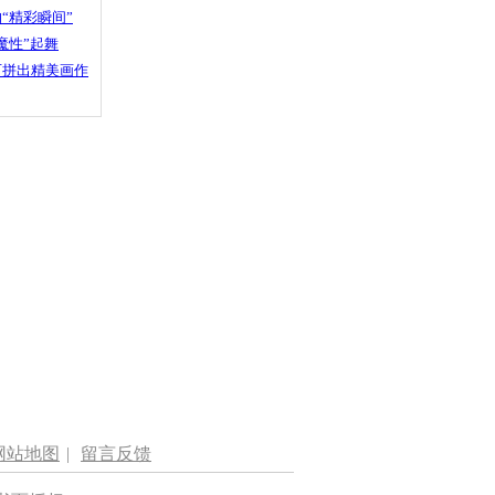
“精彩瞬间”
魔性”起舞
石拼出精美画作
网站地图
|
留言反馈