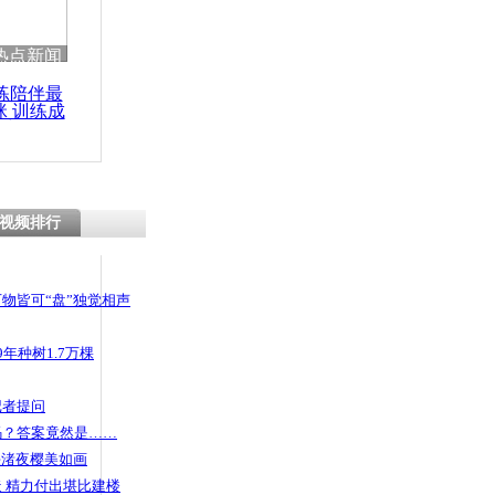
 哀思悼忠
热点新闻
练陪伴最
咪 训练成
功瘦身
光老赖 官
依
视频排行
物皆可“盘”独觉相声
年种树1.7万棵
记者提问
码？答案竟然是……
头渚夜樱美如画
 精力付出堪比建楼