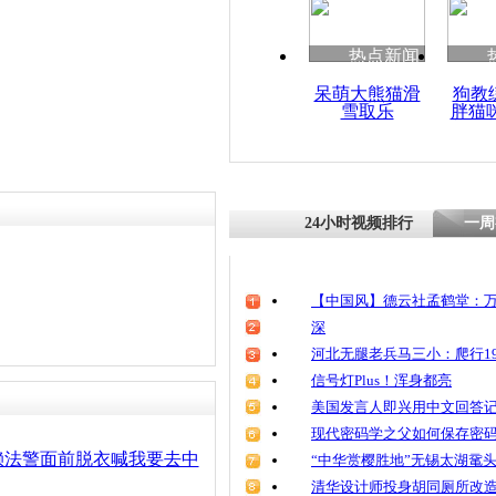
清明祭英烈
魂
热点新闻
呆萌大熊猫滑
狗教
雪取乐
胖猫
闹市大屏曝
方称有法可
24小时视频排行
一周
【中国风】德云社孟鹤堂：万
深
河北无腿老兵马三小：爬行19
信号灯Plus！浑身都亮
美国发言人即兴用中文回答
现代密码学之父如何保存密
赖法警面前脱衣喊我要去中
“中华赏樱胜地”无锡太湖鼋
清华设计师投身胡同厕所改造