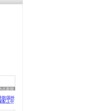
残疾男子因
砸银行
千年传统习
众为娥皇女
行被查情绪
回答崩溃原
热点新闻
乡上万人欢
醉倒!国外
节
被配上中
国民乐