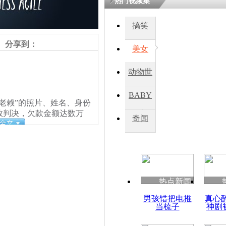
热门视频集
搞笑
四川一精神
病发持大锤
分享到：
美女
动物世
探访传承四
俗：近万民
界
BABY
英省亲送行
老赖”的照片、姓名、身份
效判决，欠款金额达数万
秀
奇闻
小伙骑车逆
崩溃 网上
因
热点新闻
四川兴文苗
男孩错把电推
真心
度苗族花山
当梳子
神剧
责任编辑：【
钟元霞
】