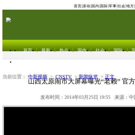
首页
|
滚动
|
国内
|
国际
|
军事
|
社会
|
地方
|
首页
最新
热点
国内
社会
国际
东北亚电视网
当前位置：
中新视频
>
CNSTV
>
新闻纵览
>
正文
山西太原闹市大屏幕曝光“老赖” 官
发布时间：2014年03月25日 19:55
来源：中