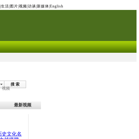
|
生活
|
图片
|
视频
|
访谈
|
新媒体
|
English
搜 索
视频
最新视频
：历史文化名