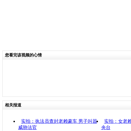
您看完该视频的心情
相关报道
实拍：执法员查封老赖豪车 男子叫嚣
实拍：女老
威胁法官
央台