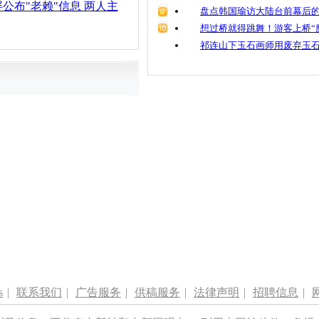
公布"老赖"信息 两人主
盘点韩国瑜访大陆台前幕后的
想过桥就得跳舞！游客上桥“
祁连山下玉石画师用废弃玉
s
|
联系我们
|
广告服务
|
供稿服务
|
法律声明
|
招聘信息
|