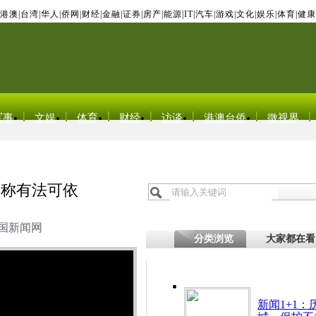
港澳
|
台湾
|
华人
|
侨网
|
财经
|
金融
|
证券
|
房产
|
能源
|
IT
|
汽车
|
游戏
|
文化
|
娱乐
|
体育
|
健康
军事
文娱
体育
财经
访谈
港澳台侨
微视界
方称有法可依
国新闻网
分类浏览
大家都在看
新闻1+1