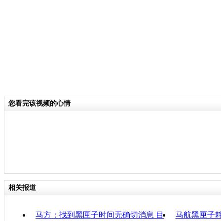
需要待前方搜索力量确认飞机可能失事
把装备运到附近，所以装备投入使用的
关键词：
分类名称：
CNSTV
您看完该视频的心情
马航飞北京飞机失联
标签：
专题：
马来西亚航空一载239人飞机失去联系
责任
相关报道
马方：找到黑匣子时间无确切消息 目
马航黑匣子耗