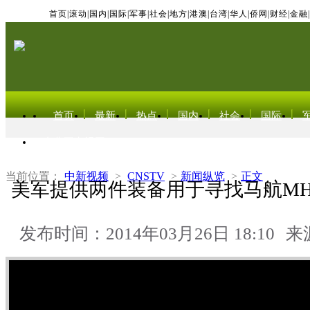
首页
|
滚动
|
国内
|
国际
|
军事
|
社会
|
地方
|
港澳
|
台湾
|
华人
|
侨网
|
财经
|
金融
|
首页
最新
热点
国内
社会
国际
东北亚电视网
当前位置：
中新视频
>
CNSTV
>
新闻纵览
>
正文
美军提供两件装备用于寻找马航MH
发布时间：2014年03月26日 18:10
来