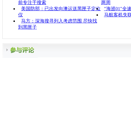
前专注于搜索
两周
美国防部：已出发向澳运送黑匣子定位
"海巡01"
仪
马航客机失联
马方：深海搜寻列入考虑范围 尽快找
到黑匣子