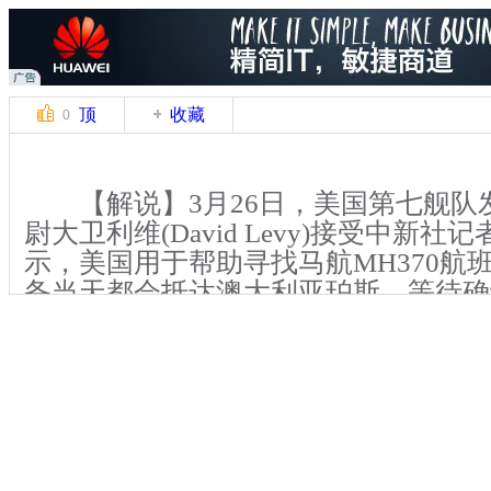
顶
收藏
0
【解说】3月26日，美国第七舰队
尉大卫利维(David Levy)接受中新
示，美国用于帮助寻找马航MH370航
备当天都会抵达澳大利亚珀斯，等待确
的海域后投入使用。
美国军方本次提供的设备，分别是
(TPL-25)和可以获取水下声纳图像的“
21(Bluefin21)”水下无人潜航器。
于搜索的装备，而是用来确认飞机黑匣