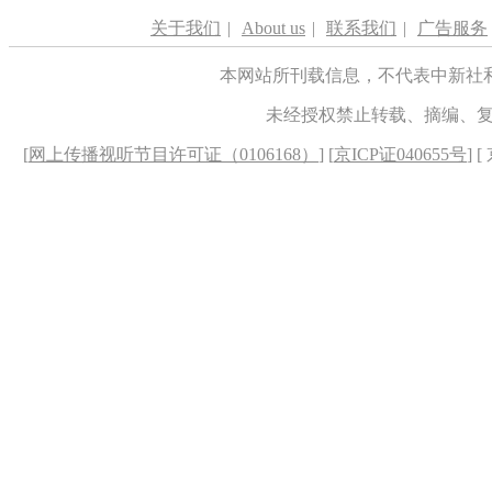
关于我们
|
About us
|
联系我们
|
广告服务
本网站所刊载信息，不代表中新社
未经授权禁止转载、摘编、
[
网上传播视听节目许可证（0106168）
] [
京ICP证040655号
] 