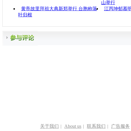
山举行
黄帝故里拜祖大典新郑举行 台胞称落
江丙坤郁慕
叶归根
关于我们
|
About us
|
联系我们
|
广告服务