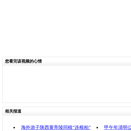
关键词：
分类名称：
CNSTV
责任
您看完该视频的心情
相关报道
海外游子陕西黄帝陵同植“连根柏”
甲午年清明