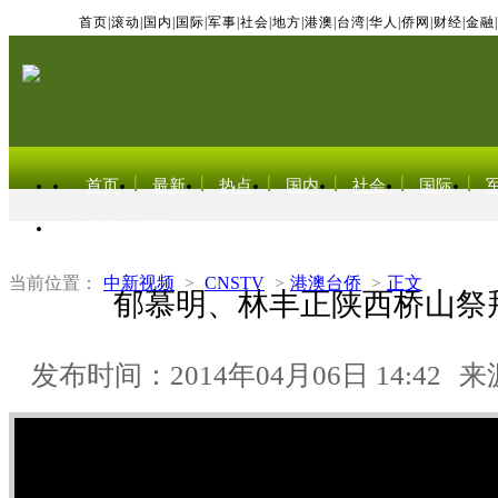
首页
|
滚动
|
国内
|
国际
|
军事
|
社会
|
地方
|
港澳
|
台湾
|
华人
|
侨网
|
财经
|
金融
|
首页
最新
热点
国内
社会
国际
东北亚电视网
当前位置：
中新视频
>
CNSTV
>
港澳台侨
>
正文
郁慕明、林丰正陕西桥山祭
发布时间：2014年04月06日 14:42
来