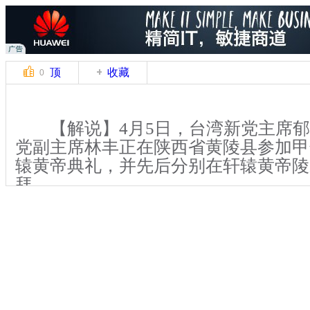
顶
收藏
0
【解说】4月5日，台湾新党主席郁
党副主席林丰正在陕西省黄陵县参加甲
辕黄帝典礼，并先后分别在轩辕黄帝陵
拜。
当天上午，祭拜仪式在礼乐声中正
明、林丰正先后分别向轩辕黄帝陵冢敬
一起行三鞠躬礼。绕陵一周，谒陵祭祖
员分别上香敬拜。