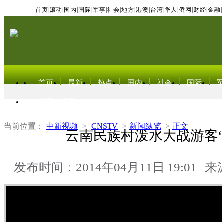
首页
|
滚动
|
国内
|
国际
|
军事
|
社会
|
地方
|
港澳
|
台湾
|
华人
|
侨网
|
财经
|
金融
|
首页
最新
热点
国内
社会
国际
东北亚电视网
当前位置：
中新视频
>
CNSTV
>
新闻纵览
>
正文
云南民族村泼水大战游客“
发布时间：2014年04月11日 19:01
来