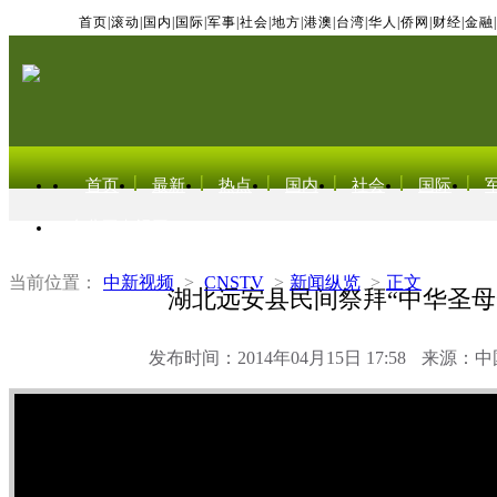
首页
|
滚动
|
国内
|
国际
|
军事
|
社会
|
地方
|
港澳
|
台湾
|
华人
|
侨网
|
财经
|
金融
|
首页
最新
热点
国内
社会
国际
东北亚电视网
当前位置：
中新视频
>
CNSTV
>
新闻纵览
>
正文
湖北远安县民间祭拜“中华圣母
发布时间：2014年04月15日 17:58
来源：中