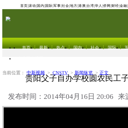
首页
|
滚动
|
国内
|
国际
|
军事
|
社会
|
地方
|
港澳
|
台湾
|
华人
|
侨网
|
财经
|
金融
|
首页
最新
热点
国内
社会
国际
东北亚电视网
当前位置：
中新视频
>
CNSTV
>
新闻纵览
>
正文
贵阳父子自办学校圆农民工
发布时间：2014年04月16日 20:06
来