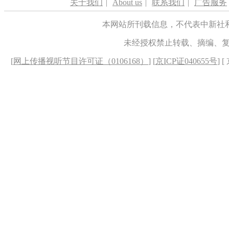
关于我们
|
About us
|
联系我们
|
广告服务
本网站所刊载信息，不代表中新社
未经授权禁止转载、摘编、
[
网上传播视听节目许可证（0106168）
] [
京ICP证040655号
] 