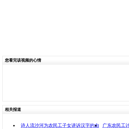
的农民工子女失学、辍学，心里十分着
宅基地上创办了这所学校。
关键词：农民工
分类名称：
CNSTV
感动
中国梦
标签：
您看完该视频的心情
责任
相关报道
诗人流沙河为农民工子女讲诉汉字的由
广东农民工